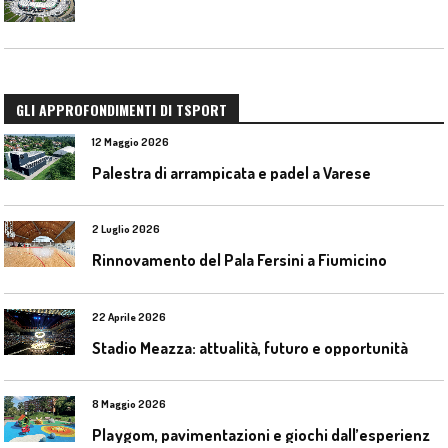
GLI APPROFONDIMENTI DI TSPORT
12 Maggio 2026
Palestra di arrampicata e padel a Varese
2 Luglio 2026
Rinnovamento del Pala Fersini a Fiumicino
22 Aprile 2026
Stadio Meazza: attualità, futuro e opportunità
8 Maggio 2026
P
laygom, pavimentazioni e giochi dall’esperienza di Gatim nel reimpiego della gomma usata