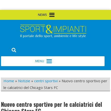
Skip
MENU
MENU
to
content
Sport&Impianti
notizie, prodotti, aziende dello sport facility
MENU
MENU
Home
»
Notizie
»
centri sportivi
»
Nuovo centro sportivo per
le calciatrici del Chicago Stars FC
Nuovo centro sportivo per le calciatrici del