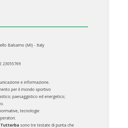
ello Balsamo (MI) - Italy
02 23055769
nicazione e informazione.
mento per il mondo sportivo
nistico; paesaggistico ed energetico;
ro.
normative, tecnologie
operatori.
e Tutterba
sono tre testate di punta che