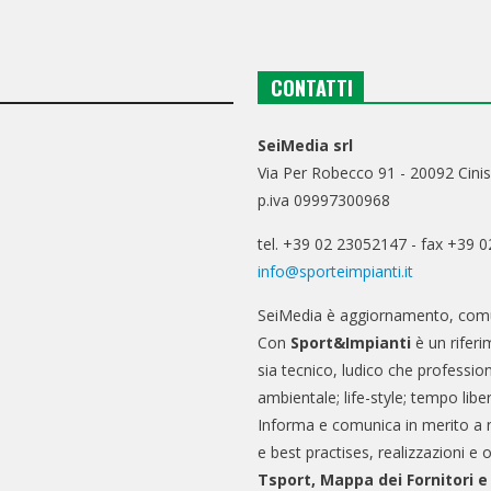
CONTATTI
SeiMedia srl
Via Per Robecco 91 - 20092 Cinis
p.iva 09997300968
tel. +39 02 23052147 - fax +39 
info@sporteimpianti.it
SeiMedia è aggiornamento, comu
Con
Sport&Impianti
è un riferi
sia tecnico, ludico che professio
ambientale; life-style; tempo libe
Informa e comunica in merito a 
e best practises, realizzazioni e 
Tsport, Mappa dei Fornitori 