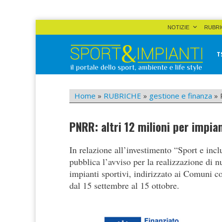
Skip
NOTIZIE
RUBRI
to
content
T
Sport&Impianti
notizie, prodotti, aziende dello sport facility
Home
»
RUBRICHE
»
gestione e finanza
»
PNRR: altri 12 milioni per impian
In relazione all’investimento “Sport e inc
pubblica l’avviso per la realizzazione di nu
impianti sportivi, indirizzato ai Comuni c
dal 15 settembre al 15 ottobre.