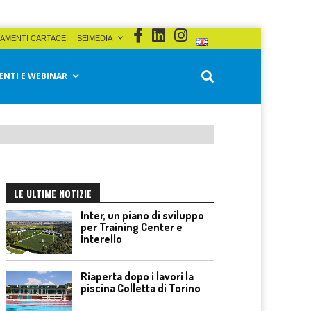
AMENTI CARTACEI
SEIMEDIA
ENTI E WEBINAR
LE ULTIME NOTIZIE
Inter, un piano di sviluppo
per Training Center e
Interello
Riaperta dopo i lavori la
piscina Colletta di Torino