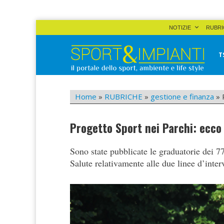
Skip
NOTIZIE
RUBRI
to
content
T
Sport&Impianti
notizie, prodotti, aziende dello sport facility
Home
»
RUBRICHE
»
gestione e finanza
»
Progetto Sport nei Parchi: ecco 
Sono state pubblicate le graduatorie dei 
Salute relativamente alle due linee d’inter