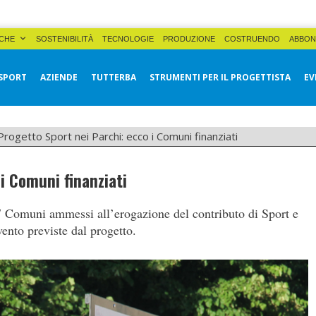
CHE
SOSTENIBILITÀ
TECNOLOGIE
PRODUZIONE
COSTRUENDO
ABBON
SPORT
AZIENDE
TUTTERBA
STRUMENTI PER IL PROGETTISTA
EV
Progetto Sport nei Parchi: ecco i Comuni finanziati
i Comuni finanziati
77 Comuni ammessi all’erogazione del contributo di Sport e
vento previste dal progetto.