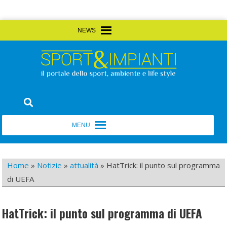
Skip
MENU
MENU
to
content
Sport&Impianti
notizie, prodotti, aziende dello sport facility
MENU
MENU
Home
»
Notizie
»
attualità
»
HatTrick: il punto sul programma
di UEFA
HatTrick: il punto sul programma di UEFA