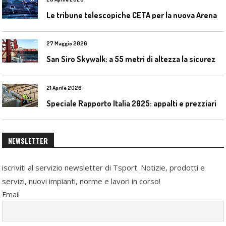
L
e tribune telescopiche CETA per la nuova Arena Santa Giulia di Milano
27 Maggio 2026
S
an Siro Skywalk: a 55 metri di altezza la sicurezza diventa parte dell’esperienza
21 Aprile 2026
Speciale Rapporto Italia 2025: appalti e prezziari
NEWSLETTER
iscriviti al servizio newsletter di Tsport. Notizie, prodotti e
servizi, nuovi impianti, norme e lavori in corso!
Email