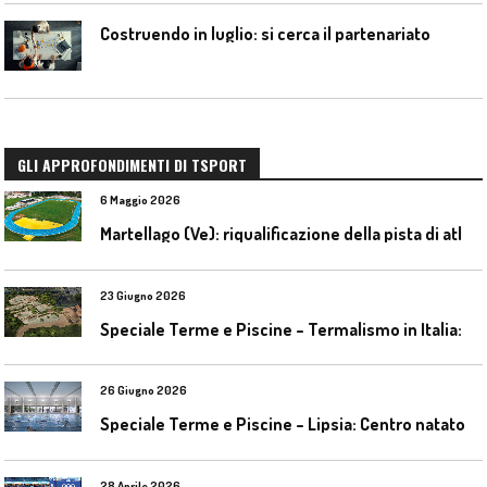
Costruendo in luglio: si cerca il partenariato
GLI APPROFONDIMENTI DI TSPORT
6 Maggio 2026
M
artellago (Ve): riqualificazione della pista di atletica
23 Giugno 2026
S
peciale Terme e Piscine – Termalismo in Italia: verso una nuova consapevolezza tra l’antico e il moderno
26 Giugno 2026
S
peciale Terme e Piscine – Lipsia: Centro natatorio Sportbad am Rabet
28 Aprile 2026