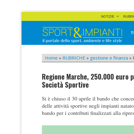
Skip
NOTIZIE
RUBRI
to
content
T
Sport&Impianti
notizie, prodotti, aziende dello sport facility
Home
»
RUBRICHE
»
gestione e finanza
»
Regione Marche, 250.000 euro pe
Società Sportive
Si è chiuso il 30 aprile il bando che conce
delle attività sportive negli impianti nata
bando per i contributi finalizzati alla ripre