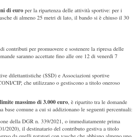
oni di euro
per la ripartenza delle attività sportive: per i
vasche di almeno 25 metri di lato, il bando si è chiuso il 30
di contributi per promuovere e sostenere la ripresa delle
domande saranno accettate fino alle ore 12 di venerdì 7
rtive dilettantistiche (SSD) e Associazioni sportive
o CONI/CIP, che utilizzano o gestiscono a titolo oneroso
limite massimo di 3.000 euro
, è ripartito tra le domande
una base comune a cui si addizionano le seguenti percentuali:
ozione della DGR n. 339/2021, o immediatamente prima
/2020), il destinatario del contributo gestiva a titolo
iverso da quelli natatori con vasche che abbiano almeno uno