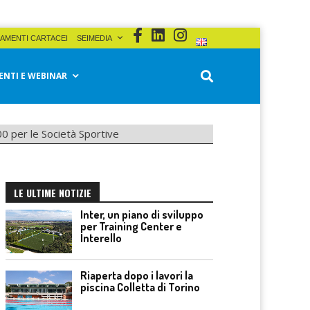
AMENTI CARTACEI
SEIMEDIA
ENTI E WEBINAR
0 per le Società Sportive
LE ULTIME NOTIZIE
Inter, un piano di sviluppo
per Training Center e
Interello
Riaperta dopo i lavori la
piscina Colletta di Torino