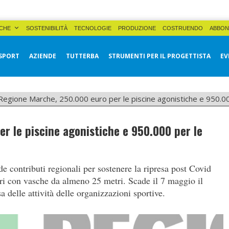
CHE
SOSTENIBILITÀ
TECNOLOGIE
PRODUZIONE
COSTRUENDO
ABBON
SPORT
AZIENDE
TUTTERBA
STRUMENTI PER IL PROGETTISTA
EV
Regione Marche, 250.000 euro per le piscine agonistiche e 950.00
r le piscine agonistiche e 950.000 per le
de contributi regionali per sostenere la ripresa post Covid
tori con vasche da almeno 25 metri. Scade il 7 maggio il
sa delle attività delle organizzazioni sportive.