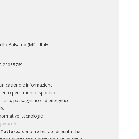
ello Balsamo (MI) - Italy
02 23055769
nicazione e informazione.
mento per il mondo sportivo
nistico; paesaggistico ed energetico;
ro.
normative, tecnologie
operatori.
e Tutterba
sono tre testate di punta che