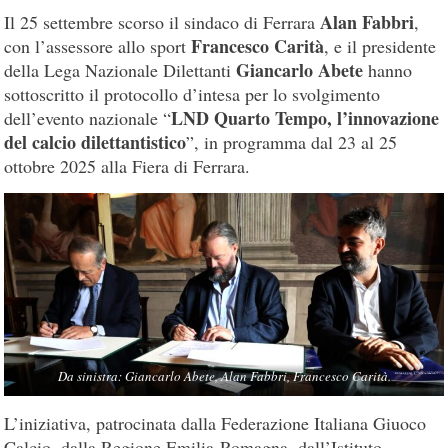
Alan Fabbri
Il 25 settembre scorso il sindaco di Ferrara
,
Francesco Carità
con l’assessore allo sport
, e il presidente
Giancarlo Abete
della Lega Nazionale Dilettanti
hanno
sottoscritto il protocollo d’intesa per lo svolgimento
LND Quarto Tempo, l’innovazione
dell’evento nazionale “
del calcio dilettantistico
”, in programma dal 23 al 25
ottobre 2025 alla Fiera di Ferrara.
Da sinistra: Giancarlo Abete, Alan Fabbri, Francesco Carità.
L’iniziativa, patrocinata dalla Federazione Italiana Giuoco
Calcio, dalla Regione Emilia-Romagna, dall’Istituto