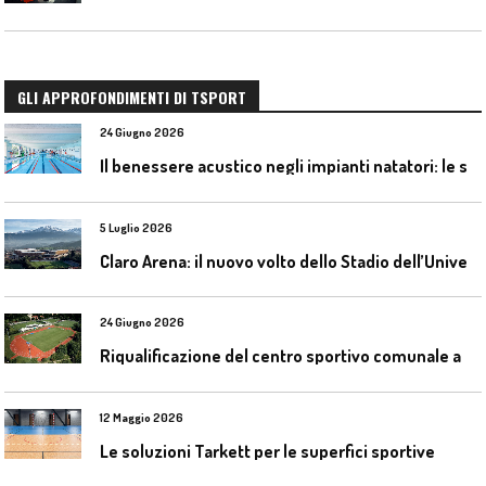
GLI APPROFONDIMENTI DI TSPORT
24 Giugno 2026
I
l benessere acustico negli impianti natatori: le soluzioni Celenit
5 Luglio 2026
C
laro Arena: il nuovo volto dello Stadio dell’Universidad Católica
24 Giugno 2026
R
iqualificazione del centro sportivo comunale a Bresso (Mi)
12 Maggio 2026
Le soluzioni Tarkett per le superfici sportive