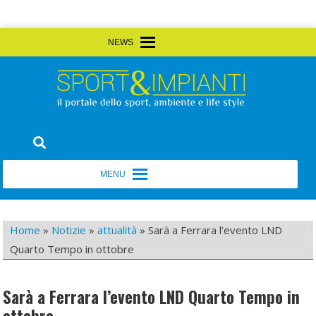
Skip
MENU
MENU
to
content
Sport&Impianti
notizie, prodotti, aziende dello sport facility
MENU
MENU
Home
»
Notizie
»
attualità
»
Sarà a Ferrara l’evento LND
Quarto Tempo in ottobre
Sarà a Ferrara l’evento LND Quarto Tempo in