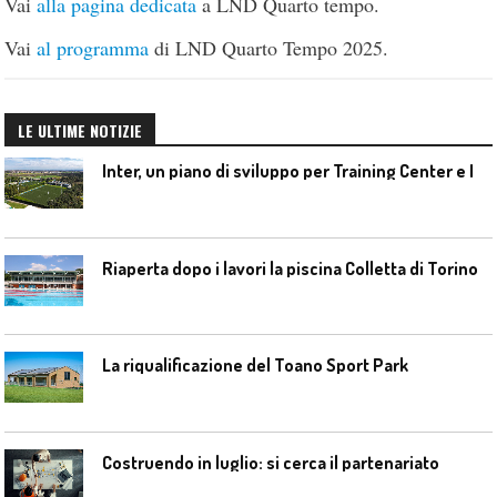
Vai
alla pagina dedicata
a LND Quarto tempo.
Vai
al programma
di LND Quarto Tempo 2025.
LE ULTIME NOTIZIE
I
nter, un piano di sviluppo per Training Center e Interello
Riaperta dopo i lavori la piscina Colletta di Torino
La riqualificazione del Toano Sport Park
Costruendo in luglio: si cerca il partenariato