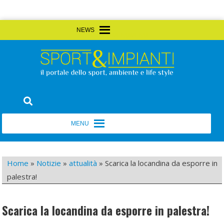
Skip
MENU
MENU
to
content
Sport&Impianti
notizie, prodotti, aziende dello sport facility
MENU
MENU
Home
»
Notizie
»
attualità
»
Scarica la locandina da esporre in
palestra!
Scarica la locandina da esporre in palestra!