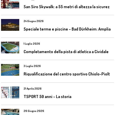
S
an Siro Skywalk: a 55 metri di altezza la sicurezza diventa parte dell’esperienza
24 Giugno 2026
S
peciale terme e piscine – Bad Dürkheim: Ampliamento del parco acquatico Salinarium con un’area termale
1 Luglio 2026
C
ompletamento della pista di atletica a Cividale del Friuli (Ud)
3 Luglio 2026
R
iqualificazione del centro sportivo Chiolo-Pioltelli a Monza
21 Aprile 2026
TSPORT 50 anni – La storia
26 Giugno 2026