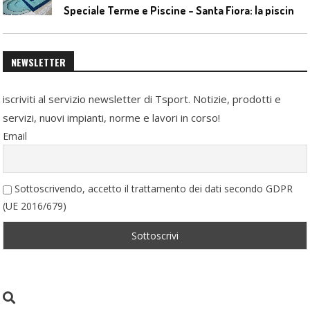
S
peciale Terme e Piscine – Santa Fiora: la piscina geotermica dell’Amiata
NEWSLETTER
iscriviti al servizio newsletter di Tsport. Notizie, prodotti e
servizi, nuovi impianti, norme e lavori in corso!
Email
Sottoscrivendo, accetto il trattamento dei dati secondo GDPR
(UE 2016/679)