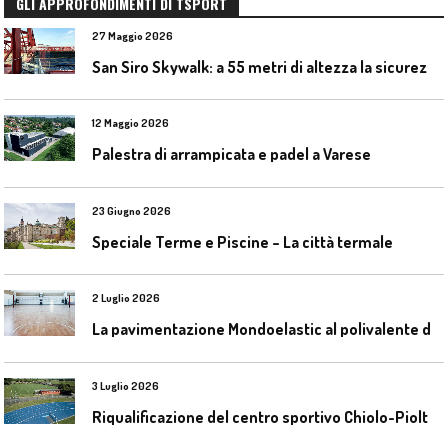
GLI APPROFONDIMENTI DI TSPORT
27 Maggio 2026
S
an Siro Skywalk: a 55 metri di altezza la sicurezza diventa parte dell’esperienza
12 Maggio 2026
Palestra di arrampicata e padel a Varese
23 Giugno 2026
Speciale Terme e Piscine – La città termale
2 Luglio 2026
L
a pavimentazione Mondoelastic al polivalente di San Rocco Castagnaretta
3 Luglio 2026
R
iqualificazione del centro sportivo Chiolo-Pioltelli a Monza