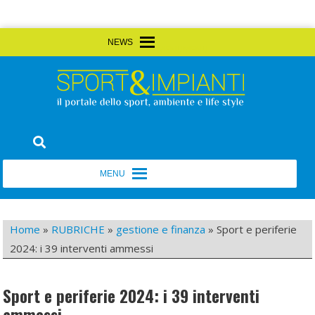
Skip
MENU
MENU
to
content
Sport&Impianti
notizie, prodotti, aziende dello sport facility
MENU
MENU
Home
»
RUBRICHE
»
gestione e finanza
»
Sport e periferie
2024: i 39 interventi ammessi
Sport e periferie 2024: i 39 interventi