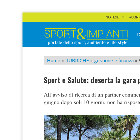
Skip
NOTIZIE
RUBRI
to
content
T
Sport&Impianti
notizie, prodotti, aziende dello sport facility
Home
»
RUBRICHE
»
gestione e finanza
»
Sport e Salute: deserta la gara
All’avviso di ricerca di un partner commer
giugno dopo soli 10 giorni, non ha rispos