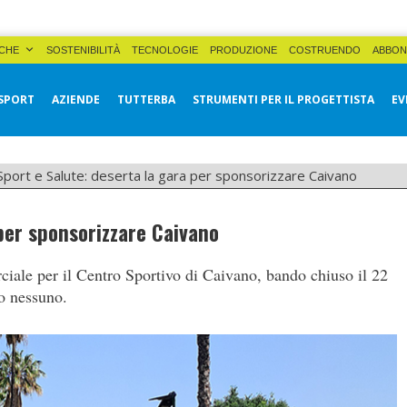
CHE
SOSTENIBILITÀ
TECNOLOGIE
PRODUZIONE
COSTRUENDO
ABBON
SPORT
AZIENDE
TUTTERBA
STRUMENTI PER IL PROGETTISTA
EV
Sport e Salute: deserta la gara per sponsorizzare Caivano
 per sponsorizzare Caivano
ciale per il Centro Sportivo di Caivano, bando chiuso il 22
to nessuno.