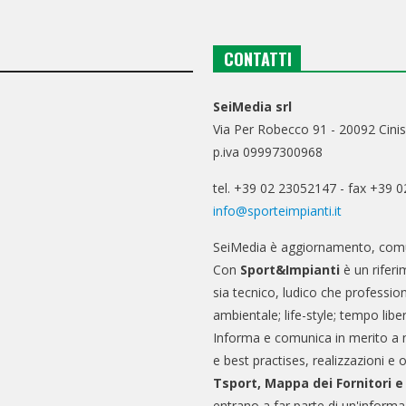
CONTATTI
SeiMedia srl
Via Per Robecco 91 - 20092 Cinis
p.iva 09997300968
tel. +39 02 23052147 - fax +39 
info@sporteimpianti.it
SeiMedia è aggiornamento, comu
Con
Sport&Impianti
è un riferi
sia tecnico, ludico che professio
ambientale; life-style; tempo libe
Informa e comunica in merito a 
e best practises, realizzazioni e 
Tsport, Mappa dei Fornitori 
entrano a far parte di un'informa