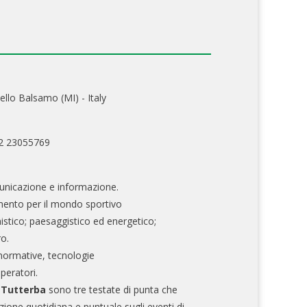
ello Balsamo (MI) - Italy
02 23055769
nicazione e informazione.
mento per il mondo sportivo
nistico; paesaggistico ed energetico;
ro.
normative, tecnologie
operatori.
e Tutterba
sono tre testate di punta che
zione quotidiana e puntuale sugli eventi di