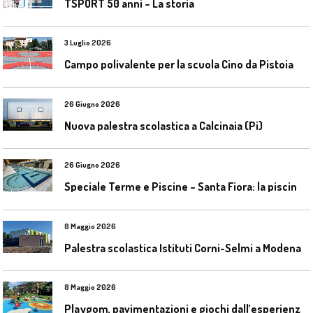
TSPORT 50 anni – La storia
3 Luglio 2026
Campo polivalente per la scuola Cino da Pistoia
26 Giugno 2026
Nuova palestra scolastica a Calcinaia (Pi)
26 Giugno 2026
S
peciale Terme e Piscine – Santa Fiora: la piscina geotermica dell’Amiata
8 Maggio 2026
Palestra scolastica Istituti Corni-Selmi a Modena
8 Maggio 2026
P
laygom, pavimentazioni e giochi dall’esperienza di Gatim nel reimpiego della gomma usata