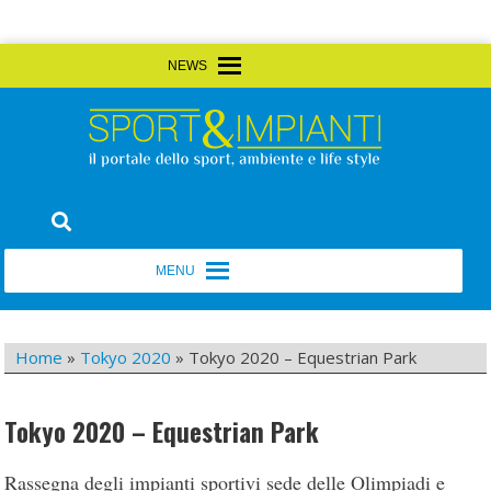
Skip
MENU
MENU
to
content
Sport&Impianti
notizie, prodotti, aziende dello sport facility
MENU
MENU
Home
»
Tokyo 2020
»
Tokyo 2020 – Equestrian Park
Tokyo 2020 – Equestrian Park
Rassegna degli impianti sportivi sede delle Olimpiadi e