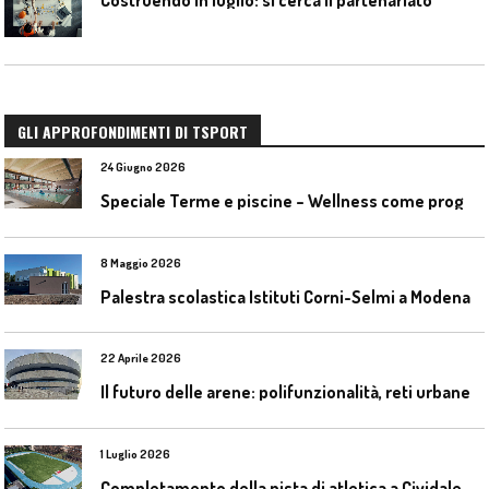
GLI APPROFONDIMENTI DI TSPORT
24 Giugno 2026
S
peciale Terme e piscine – Wellness come progetto contemporaneo
8 Maggio 2026
Palestra scolastica Istituti Corni-Selmi a Modena
22 Aprile 2026
I
l futuro delle arene: polifunzionalità, reti urbane e competizione globale
1 Luglio 2026
C
ompletamento della pista di atletica a Cividale del Friuli (Ud)