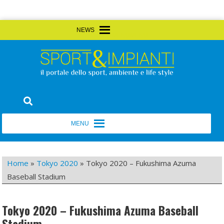
Skip
MENU
MENU
to
content
Sport&Impianti
notizie, prodotti, aziende dello sport facility
MENU
MENU
Home
»
Tokyo 2020
»
Tokyo 2020 – Fukushima Azuma
Baseball Stadium
Tokyo 2020 – Fukushima Azuma Baseball