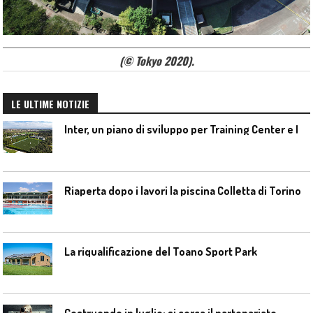
(© Tokyo 2020).
LE ULTIME NOTIZIE
I
nter, un piano di sviluppo per Training Center e Interello
Riaperta dopo i lavori la piscina Colletta di Torino
La riqualificazione del Toano Sport Park
Costruendo in luglio: si cerca il partenariato