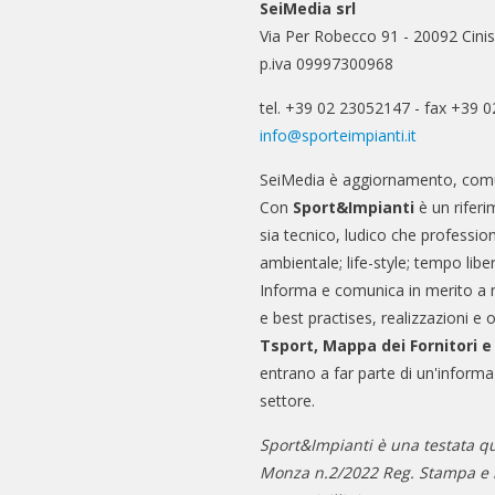
SeiMedia srl
Via Per Robecco 91 - 20092 Cinis
p.iva 09997300968
tel. +39 02 23052147 - fax +39 
info@sporteimpianti.it
SeiMedia è aggiornamento, comu
Con
Sport&Impianti
è un riferi
sia tecnico, ludico che professio
ambientale; life-style; tempo libe
Informa e comunica in merito a 
e best practises, realizzazioni e 
Tsport, Mappa dei Fornitori 
entrano a far parte di un'informa
settore.
Sport&Impianti è una testata qu
Monza n.2/2022 Reg. Stampa e n