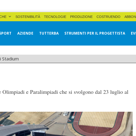
CHE
SOSTENIBILITÀ
TECNOLOGIE
PRODUZIONE
COSTRUENDO
ABBON
SPORT
AZIENDE
TUTTERBA
STRUMENTI PER IL PROGETTISTA
EV
i Stadium
e Olimpiadi e Paralimpiadi che si svolgono dal 23 luglio al