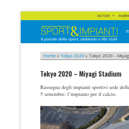
Skip
NOTIZIE
RUBRI
to
content
T
Sport&Impianti
notizie, prodotti, aziende dello sport facility
Home
»
Tokyo 2020
»
Tokyo 2020 – Miyag
Tokyo 2020 – Miyagi Stadium
Rassegna degli impianti sportivi sede dell
5 settembre: l’impianto per il calcio.