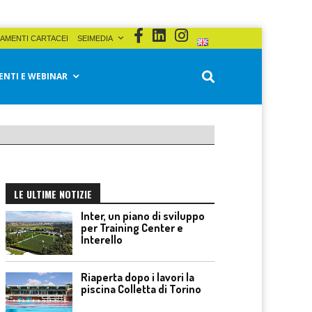
AMENTI CARTACEI
SEIMEDIA
ENTI E WEBINAR
LE ULTIME NOTIZIE
Inter, un piano di sviluppo
per Training Center e
Interello
Riaperta dopo i lavori la
piscina Colletta di Torino