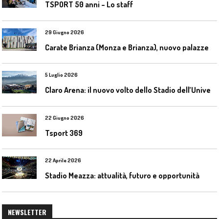
TSPORT 50 anni – Lo staff
29 Giugno 2026
C
arate Brianza (Monza e Brianza), nuovo palazzetto dello sport
5 Luglio 2026
C
laro Arena: il nuovo volto dello Stadio dell’Universidad Católica
22 Giugno 2026
Tsport 369
22 Aprile 2026
Stadio Meazza: attualità, futuro e opportunità
NEWSLETTER