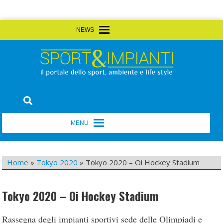
Skip
MENU
MENU
to
content
Sport&Impianti
notizie, prodotti, aziende dello sport facility
MENU
MENU
Home
»
Tokyo 2020
»
Tokyo 2020 – Oi Hockey Stadium
Tokyo 2020 – Oi Hockey Stadium
Rassegna degli impianti sportivi sede delle Olimpiadi e