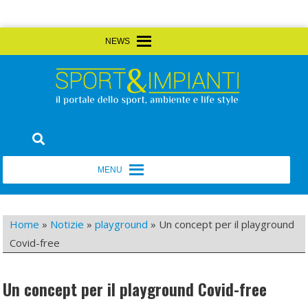
Skip
MENU
MENU
to
content
Sport&Impianti
notizie, prodotti, aziende dello sport facility
MENU
MENU
Home
»
Notizie
»
playground
»
Un concept per il playground
Covid-free
Un concept per il playground Covid-free