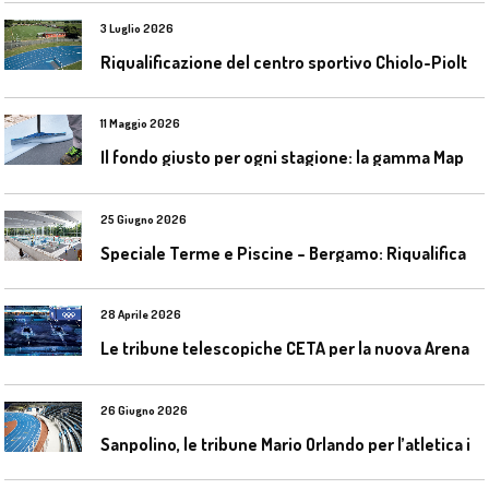
3 Luglio 2026
R
iqualificazione del centro sportivo Chiolo-Pioltelli a Monza
11 Maggio 2026
I
l fondo giusto per ogni stagione: la gamma Mapecoat TNS Base Coat di Mapei
25 Giugno 2026
S
peciale Terme e Piscine – Bergamo: Riqualificazione delle piscine Italcementi
28 Aprile 2026
L
e tribune telescopiche CETA per la nuova Arena Santa Giulia di Milano
26 Giugno 2026
S
anpolino, le tribune Mario Orlando per l’atletica indoor