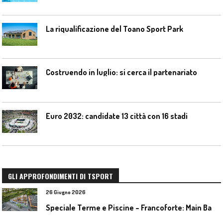
La riqualificazione del Toano Sport Park
Costruendo in luglio: si cerca il partenariato
Euro 2032: candidate 13 città con 16 stadi
GLI APPROFONDIMENTI DI TSPORT
26 Giugno 2026
S
peciale Terme e Piscine – Francoforte: Main Bad Bornheim