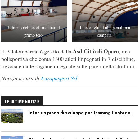
L’inizio dei lavori: montato il
I lavori giunti alla penultima
primo telo.
campata.
Asd Città di Opera
Il Palalombardia è gestito dalla
, una
polisportiva che conta 1300 atleti impegnati in 7 discipline,
rievocate dalle sagome disegnate sulle pareti della struttura.
Notizia a cura di
Europasport Srl
.
LE ULTIME NOTIZIE
I
nter, un piano di sviluppo per Training Center e Interello