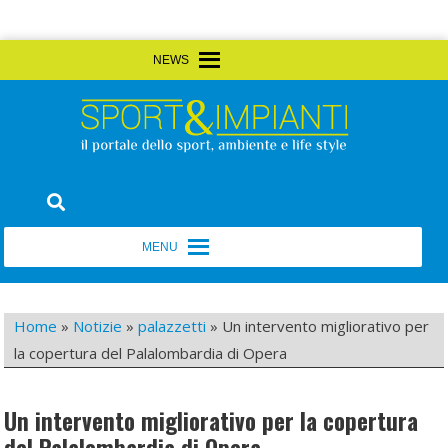
Skip
MENU
MENU
to
content
Sport&Impianti
notizie, prodotti, aziende dello sport facility
MENU
MENU
Home
»
Notizie
»
palazzetti
»
Un intervento migliorativo per
la copertura del Palalombardia di Opera
Un intervento migliorativo per la copertura