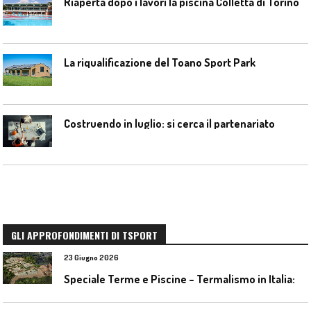
Riaperta dopo i lavori la piscina Colletta di Torino
La riqualificazione del Toano Sport Park
Costruendo in luglio: si cerca il partenariato
GLI APPROFONDIMENTI DI TSPORT
23 Giugno 2026
S
peciale Terme e Piscine – Termalismo in Italia: verso una nuova consapevolezza tra l’antico e il moderno