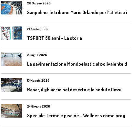
26 Giugno 2026
S
anpolino, le tribune Mario Orlando per l’atletica indoor
21 Aprile 2026
TSPORT 50 anni – La storia
2 Luglio 2026
L
a pavimentazione Mondoelastic al polivalente di San Rocco Castagnaretta
13 Maggio 2026
Rabat, il ghiaccio nel deserto e le sedute Omsi
24 Giugno 2026
S
peciale Terme e piscine – Wellness come progetto contemporaneo