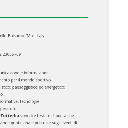
ello Balsamo (MI) - Italy
02 23055769
nicazione e informazione.
mento per il mondo sportivo
nistico; paesaggistico ed energetico;
ro.
normative, tecnologie
operatori.
e Tutterba
sono tre testate di punta che
zione quotidiana e puntuale sugli eventi di