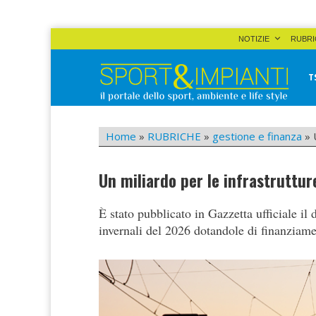
Skip
NOTIZIE
RUBRI
to
content
T
Sport&Impianti
notizie, prodotti, aziende dello sport facility
Home
»
RUBRICHE
»
gestione e finanza
»
Un miliardo per le infrastruttur
È stato pubblicato in Gazzetta ufficiale il 
invernali del 2026 dotandole di finanziame