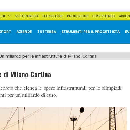
CHE
SOSTENIBILITÀ
TECNOLOGIE
PRODUZIONE
COSTRUENDO
ABBON
SPORT
AZIENDE
TUTTERBA
STRUMENTI PER IL PROGETTISTA
EV
Un miliardo per le infrastrutture di Milano-Cortina
e di Milano-Cortina
decreto che elenca le opere infrastrutturali per le olimpiadi
nti per un miliardo di euro.