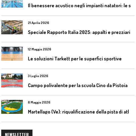
I
l benessere acustico negli impianti natatori: le soluzioni Celenit
21 Aprile 2026
Speciale Rapporto Italia 2025: appalti e prezziari
12 Maggio 2026
Le soluzioni Tarkett per le superfici sportive
3 Luglio 2026
Campo polivalente per la scuola Cino da Pistoia
6 Maggio 2026
M
artellago (Ve): riqualificazione della pista di atletica
NEWSLETTER