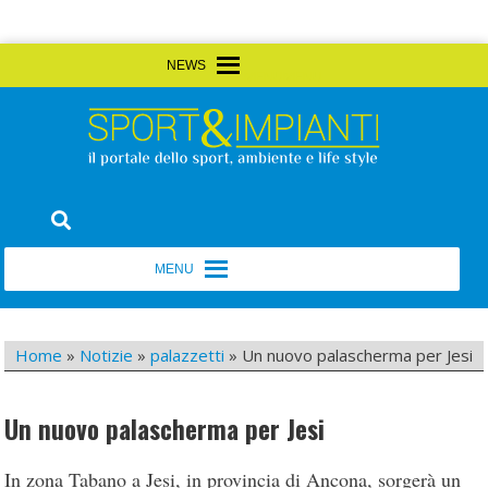
Skip
MENU
MENU
to
content
Sport&Impianti
notizie, prodotti, aziende dello sport facility
MENU
MENU
Home
»
Notizie
»
palazzetti
»
Un nuovo palascherma per Jesi
Un nuovo palascherma per Jesi
In zona Tabano a Jesi, in provincia di Ancona, sorgerà un