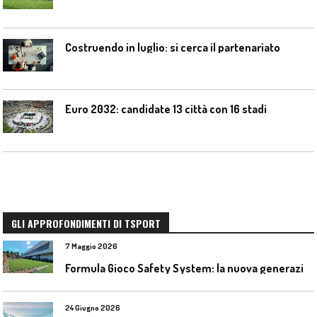
Costruendo in luglio: si cerca il partenariato
Euro 2032: candidate 13 città con 16 stadi
GLI APPROFONDIMENTI DI TSPORT
7 Maggio 2026
F
ormula Gioco Safety System: la nuova generazione di pavimentazioni antitrauma
24 Giugno 2026