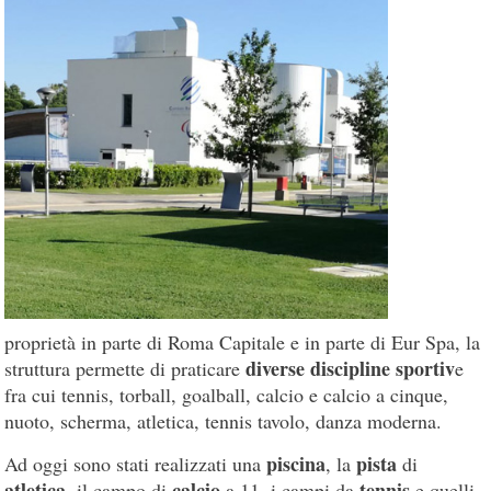
proprietà in parte di Roma Capitale e in parte di Eur Spa, la
diverse discipline sportiv
struttura permette di praticare
e
fra cui tennis, torball, goalball, calcio e calcio a cinque,
nuoto, scherma, atletica, tennis tavolo, danza moderna.
piscina
pista
Ad oggi sono stati realizzati una
, la
di
atletica
calcio
tennis
, il campo di
a 11, i campi da
e quelli