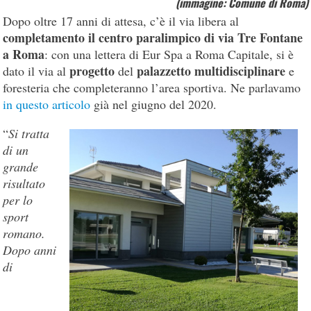
(
immagine: Comune di Roma
)
Dopo oltre 17 anni di attesa, c’è il via libera al
completamento il centro paralimpico di via Tre Fontane
a Roma
: con una lettera di Eur Spa a Roma Capitale, si è
progetto
palazzetto multidisciplinare
dato il via al
del
e
foresteria che completeranno l’area sportiva. Ne parlavamo
in questo articolo
già nel giugno del 2020.
“
Si tratta
di un
grande
risultato
per lo
sport
romano.
Dopo anni
di