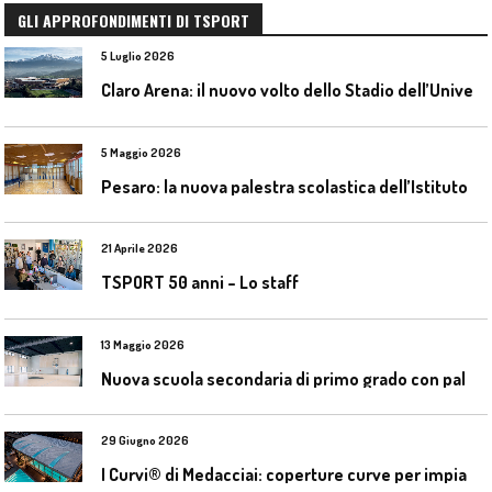
GLI APPROFONDIMENTI DI TSPORT
5 Luglio 2026
C
laro Arena: il nuovo volto dello Stadio dell’Universidad Católica
5 Maggio 2026
P
esaro: la nuova palestra scolastica dell’Istituto Comprensivo Olivieri
21 Aprile 2026
TSPORT 50 anni – Lo staff
13 Maggio 2026
N
uova scuola secondaria di primo grado con palestra a Ozzano Emilia
29 Giugno 2026
I
Curvi® di Medacciai: coperture curve per impianti acquatici