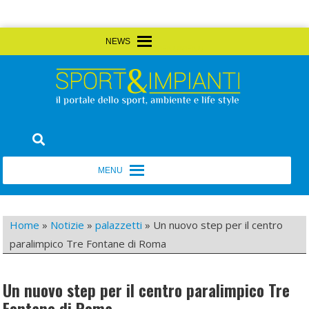
Skip
MENU
MENU
to
content
Sport&Impianti
notizie, prodotti, aziende dello sport facility
MENU
MENU
Home
»
Notizie
»
palazzetti
»
Un nuovo step per il centro
paralimpico Tre Fontane di Roma
Un nuovo step per il centro paralimpico Tre