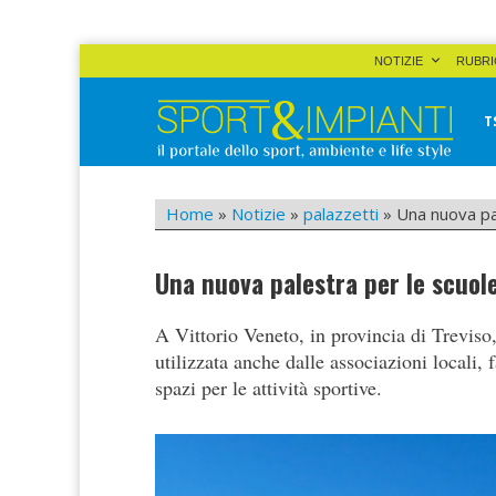
Skip
NOTIZIE
RUBRI
to
content
T
Sport&Impianti
notizie, prodotti, aziende dello sport facility
Home
»
Notizie
»
palazzetti
»
Una nuova pal
Una nuova palestra per le scuole
A Vittorio Veneto, in provincia di Treviso,
utilizzata anche dalle associazioni locali,
spazi per le attività sportive.