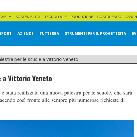
CHE
SOSTENIBILITÀ
TECNOLOGIE
PRODUZIONE
COSTRUENDO
ABBON
SPORT
AZIENDE
TUTTERBA
STRUMENTI PER IL PROGETTISTA
EV
estra per le scuole a Vittorio Veneto
 a Vittorio Veneto
 è stata realizzata una nuova palestra per le scuole, che sarà
 facendo così fronte alle sempre più numerose richieste di