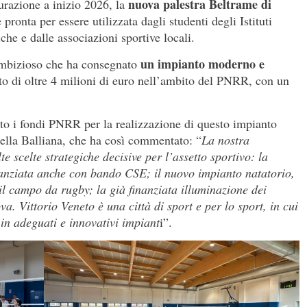
nuova palestra Beltrame di
gurazione a inizio 2026, la
pronta per essere utilizzata dagli studenti degli Istituti
che e dalle associazioni sportive locali.
un impianto moderno e
mbizioso che ha consegnato
to di oltre 4 milioni di euro nell’ambito del PNRR, con un
tito i fondi PNRR per la realizzazione di questo impianto
rella Balliana, che ha così commentato: “
La nostra
 scelte strategiche decisive per l’assetto sportivo: la
inanziata anche con bando CSE; il nuovo impianto natatorio,
il campo da rugby; la già finanziata illuminazione dei
. Vittorio Veneto è una città di sport e per lo sport, in cui
à in adeguati e innovativi impiant
i”.