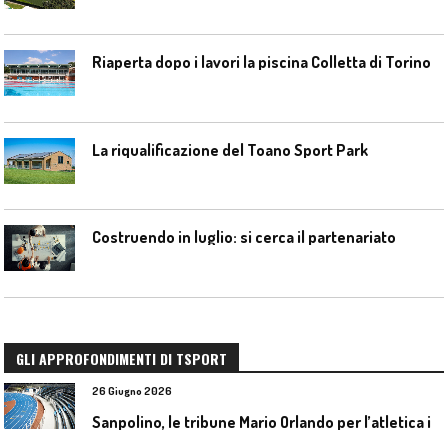
Riaperta dopo i lavori la piscina Colletta di Torino
La riqualificazione del Toano Sport Park
Costruendo in luglio: si cerca il partenariato
GLI APPROFONDIMENTI DI TSPORT
26 Giugno 2026
S
anpolino, le tribune Mario Orlando per l’atletica indoor