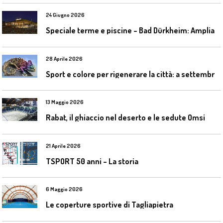
24 Giugno 2026
S
peciale terme e piscine – Bad Dürkheim: Ampliamento del parco acquatico Salinarium con un’area termale
28 Aprile 2026
S
port e colore per rigenerare la città: a settembre il convegno COLORI URBANI al Mapei Stadium
13 Maggio 2026
Rabat, il ghiaccio nel deserto e le sedute Omsi
21 Aprile 2026
TSPORT 50 anni – La storia
6 Maggio 2026
Le coperture sportive di Tagliapietra