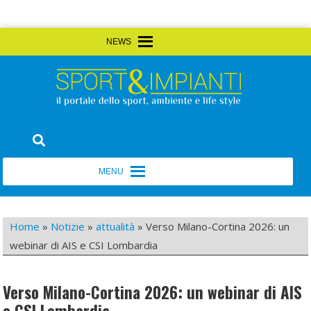
Skip
MENU
MENU
to
content
Sport&Impianti
notizie, prodotti, aziende dello sport facility
MENU
MENU
Home
»
Notizie
»
attualità
»
Verso Milano-Cortina 2026: un
webinar di AIS e CSI Lombardia
Verso Milano-Cortina 2026: un webinar di AIS