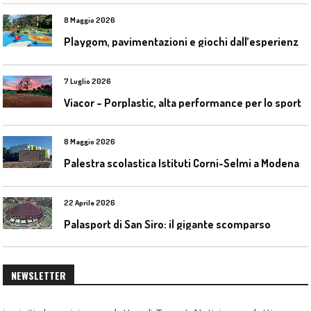
8 Maggio 2026
P
laygom, pavimentazioni e giochi dall’esperienza di Gatim nel reimpiego della gomma usata
7 Luglio 2026
Viacor – Porplastic, alta performance per lo sport
8 Maggio 2026
Palestra scolastica Istituti Corni-Selmi a Modena
22 Aprile 2026
Palasport di San Siro: il gigante scomparso
NEWSLETTER