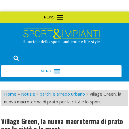
Skip
MENU
MENU
to
content
Sport&Impianti
notizie, prodotti, aziende dello sport facility
MENU
MENU
Home
»
Notizie
»
parchi e arredo urbano
»
Village Green, la
nuova macroterma di prato per la città e lo sport
Village Green, la nuova macroterma di prato