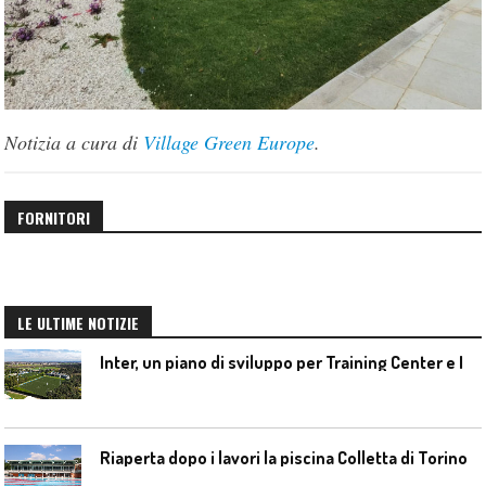
Notizia a cura di
Village Green Europe
.
FORNITORI
LE ULTIME NOTIZIE
I
nter, un piano di sviluppo per Training Center e Interello
Riaperta dopo i lavori la piscina Colletta di Torino