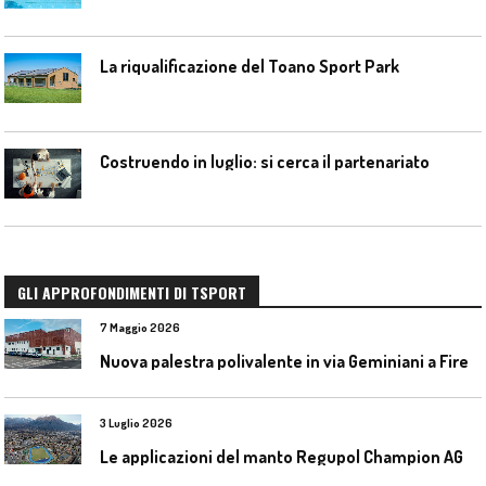
La riqualificazione del Toano Sport Park
Costruendo in luglio: si cerca il partenariato
GLI APPROFONDIMENTI DI TSPORT
7 Maggio 2026
N
uova palestra polivalente in via Geminiani a Firenze
3 Luglio 2026
L
e applicazioni del manto Regupol Champion AG 4.0 negli impianti di atletica leggera