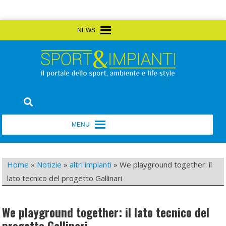
Skip
MENU
MENU
to
content
Sport&Impianti
notizie, prodotti, aziende dello sport facility
MENU
MENU
Home
»
Notizie
»
altri impianti
»
We playground together: il
lato tecnico del progetto Gallinari
We playground together: il lato tecnico del