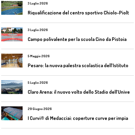
3 Luglio 2026
R
iqualificazione del centro sportivo Chiolo-Pioltelli a Monza
3 Luglio 2026
Campo polivalente per la scuola Cino da Pistoia
5 Maggio 2026
P
esaro: la nuova palestra scolastica dell’Istituto Comprensivo Olivieri
5 Luglio 2026
C
laro Arena: il nuovo volto dello Stadio dell’Universidad Católica
29 Giugno 2026
I
Curvi® di Medacciai: coperture curve per impianti acquatici