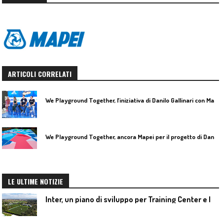
ARTICOLI CORRELATI
W
e Playground Together, l’iniziativa di Danilo Gallinari con Mapei
W
e Playground Together, ancora Mapei per il progetto di Danilo Gallinari
LE ULTIME NOTIZIE
I
nter, un piano di sviluppo per Training Center e Interello