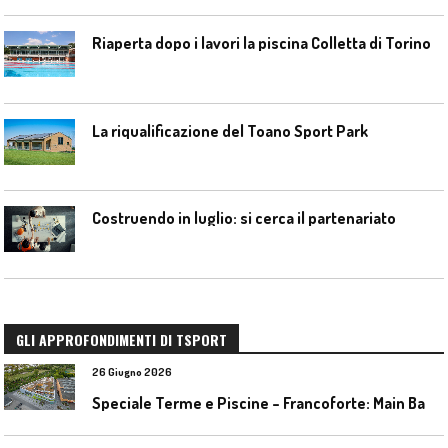
Riaperta dopo i lavori la piscina Colletta di Torino
La riqualificazione del Toano Sport Park
Costruendo in luglio: si cerca il partenariato
GLI APPROFONDIMENTI DI TSPORT
26 Giugno 2026
S
peciale Terme e Piscine – Francoforte: Main Bad Bornheim