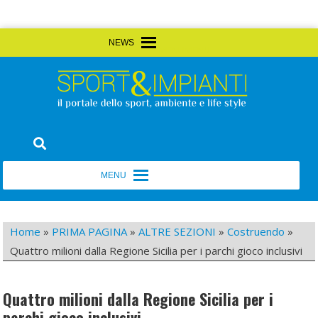
Skip
MENU
MENU
to
content
Sport&Impianti
notizie, prodotti, aziende dello sport facility
MENU
MENU
Home
»
PRIMA PAGINA
»
ALTRE SEZIONI
»
Costruendo
»
Quattro milioni dalla Regione Sicilia per i parchi gioco inclusivi
Quattro milioni dalla Regione Sicilia per i
parchi gioco inclusivi