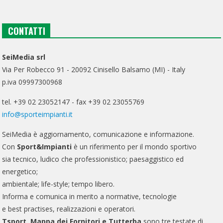
CONTATTI
SeiMedia srl
Via Per Robecco 91 - 20092 Cinisello Balsamo (MI) - Italy
p.iva 09997300968
tel. +39 02 23052147 - fax +39 02 23055769
info@sporteimpianti.it
SeiMedia è aggiornamento, comunicazione e informazione.
Con
Sport&Impianti
è un riferimento per il mondo sportivo
sia tecnico, ludico che professionistico; paesaggistico ed
energetico;
ambientale; life-style; tempo libero.
Informa e comunica in merito a normative, tecnologie
e best practises, realizzazioni e operatori.
Tsport, Mappa dei Fornitori e Tutterba
sono tre testate di