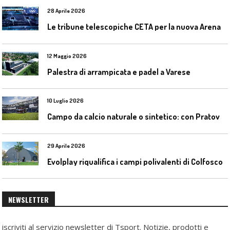
28 Aprile 2026
L
e tribune telescopiche CETA per la nuova Arena Santa Giulia di Milano
12 Maggio 2026
Palestra di arrampicata e padel a Varese
10 Luglio 2026
C
ampo da calcio naturale o sintetico: con Pratoverde la manutenzione fa la differenza
29 Aprile 2026
Evolplay riqualifica i campi polivalenti di Colfosco
NEWSLETTER
iscriviti al servizio newsletter di Tsport. Notizie, prodotti e