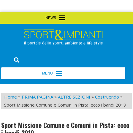
Skip
MENU
MENU
to
content
Sport&Impianti
notizie, prodotti, aziende dello sport facility
MENU
MENU
Home
»
PRIMA PAGINA
»
ALTRE SEZIONI
»
Costruendo
»
Sport Missione Comune e Comuni in Pista: ecco i bandi 2019
Sport Missione Comune e Comuni in Pista: ecco
i bandi 2019