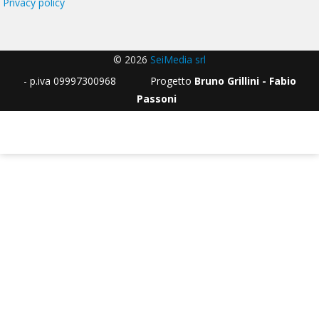
Privacy policy
© 2026
SeiMedia srl
- p.iva 09997300968 Progetto
Bruno Grillini - Fabio
Passoni