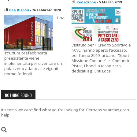
di
Redazione
-
5 Marzo 2019
di
Bea Rispoli
-
26 Febbraio 2020
Una
L’istituto per il Credito Sportivo e
l’ANCI hanno aperto l’accesso,
struttura prefabbricata
per l’anno 2019, ai bandi “Sport
preesistente viene
Missione Comune” e “Comuni in
implementata per diventare un
Pista”, i bandi a tasso zero
palazzetto adatto alle vigenti
dedicati agli Enti Locali.
norme federali.
NOTHING FOUND
It seems we can’t find what you’re looking for. Perhaps searching can
help.