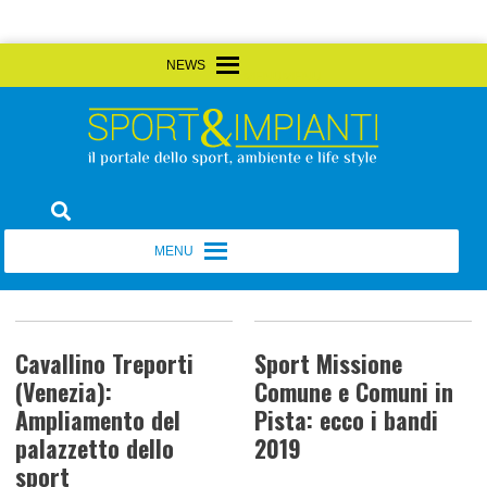
Skip
MENU
MENU
to
content
Sport&Impianti
notizie, prodotti, aziende dello sport facility
MENU
MENU
Cavallino Treporti
Sport Missione
(Venezia):
Comune e Comuni in
Ampliamento del
Pista: ecco i bandi
palazzetto dello
2019
sport