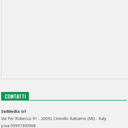
CONTATTI
SeiMedia srl
Via Per Robecco 91 - 20092 Cinisello Balsamo (MI) - Italy
p.iva 09997300968