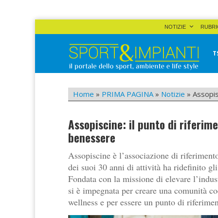
Skip
NOTIZIE
RUBRI
to
content
T
Sport&Impianti
notizie, prodotti, aziende dello sport facility
Home
»
PRIMA PAGINA
»
Notizie
»
Assopis
Assopiscine: il punto di riferime
benessere
Assopiscine è l’associazione di riferimento
dei suoi 30 anni di attività ha ridefinito g
Fondata con la missione di elevare l’indust
si è impegnata per creare una comunità coes
wellness e per essere un punto di riferimen