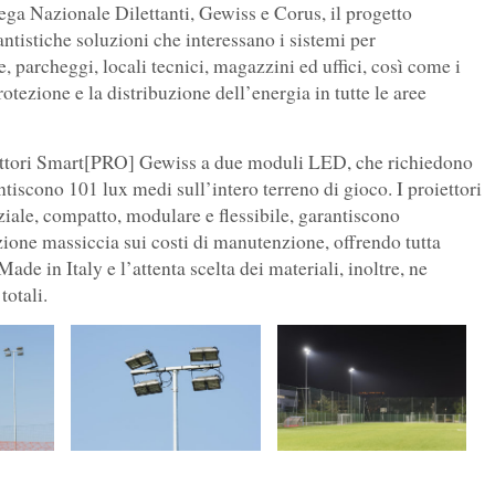
ega Nazionale Dilettanti, Gewiss e Corus, il progetto
tantistiche soluzioni che interessano i sistemi per
, parcheggi, locali tecnici, magazzini ed uffici, così come i
rotezione e la distribuzione dell’energia in tutte le aree
oiettori Smart[PRO] Gewiss a due moduli LED, che richiedono
scono 101 lux medi sull’intero terreno di gioco. I proiettori
iale, compatto, modulare e flessibile, garantiscono
zione massiccia sui costi di manutenzione, offrendo tutta
de in Italy e l’attenta scelta dei materiali, inoltre, ne
totali.