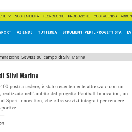
CHE
SOSTENIBILITÀ
TECNOLOGIE
PRODUZIONE
COSTRUENDO
ABBON
SPORT
AZIENDE
TUTTERBA
STRUMENTI PER IL PROGETTISTA
EV
uminazione Gewiss sul campo di Silvi Marina
i Silvi Marina
400 posti a sedere, è stato recentemente attrezzato con un
 realizzato nell’ambito del progetto Football Innovation, un
al Sport Innovation, che offre servizi integrati per rendere
sportive.
23