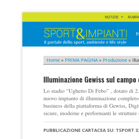
Skip
NOTIZIE
RUBRI
to
content
T
Sport&Impianti
notizie, prodotti, aziende dello sport facility
Home
»
PRIMA PAGINA
»
Produzione
»
Ill
Illuminazione Gewiss sul campo d
Lo stadio “Ughetto Di Febo” , dotato di 2.
nuovo impianto di illuminazione completo,
business della piattaforma di Gewiss, Digit
sicure, moderne e performanti le strutture 
PUBBLICAZIONE CARTACEA SU: TSPORT 3