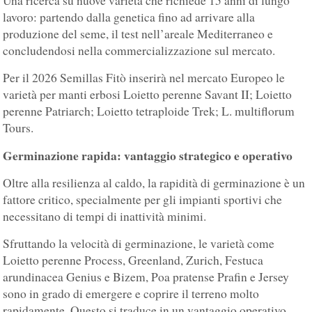
Una ricerca su nuove varietà che richiede 15 anni di lungo
lavoro: partendo dalla genetica fino ad arrivare alla
produzione del seme, il test nell’areale Mediterraneo e
concludendosi nella commercializzazione sul mercato.
Per il 2026 Semillas Fitò inserirà nel mercato Europeo le
varietà per manti erbosi Loietto perenne Savant II; Loietto
perenne Patriarch; Loietto tetraploide Trek; L. multiflorum
Tours.
Germinazione rapida: vantaggio strategico e operativo
Oltre alla resilienza al caldo, la rapidità di germinazione è un
fattore critico, specialmente per gli impianti sportivi che
necessitano di tempi di inattività minimi.
Sfruttando la velocità di germinazione, le varietà come
Loietto perenne Process, Greenland, Zurich, Festuca
arundinacea Genius e Bizem, Poa pratense Prafin e Jersey
sono in grado di emergere e coprire il terreno molto
rapidamente. Questo si traduce in un vantaggio operativo