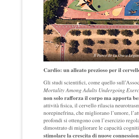
Il Parco de La Osa a Legané
Cardio: un alleato prezioso per il cervell
Gli studi scientifici, come quello sull’Asso
Mortality Among Adults Undergoing Exerci
non solo rafforza il corpo ma apporta bene
attività fisica, il cervello rilascia neurotr
norepinefrina, che migliorano l’umore, l’att
profondi si ottengono con l’esercizio regola
dimostrato di migliorare le capacità cognit
stimolare la crescita di nuove connessio