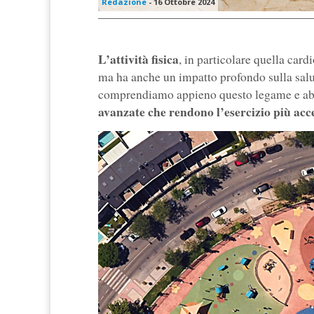
Redazione
-
16 Ottobre 2024
L’attività fisica
, in particolare quella card
ma ha anche un impatto profondo sulla salu
comprendiamo appieno questo legame e abbi
avanzate che rendono l’esercizio più acces