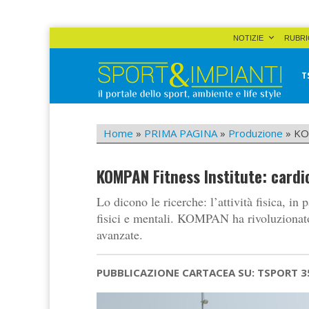
Skip
NOTIZIE
RUBRI
to
content
T
Sport&Impianti
notizie, prodotti, aziende dello sport facility
Home
»
PRIMA PAGINA
»
Produzione
»
KOM
KOMPAN Fitness Institute: cardio
Lo dicono le ricerche: l’attività fisica, in 
fisici e mentali. KOMPAN ha rivoluzionato 
avanzate.
PUBBLICAZIONE CARTACEA SU: TSPORT 3