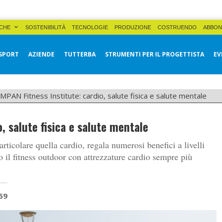
CHE
SOSTENIBILITÀ
TECNOLOGIE
PRODUZIONE
COSTRUENDO
ABBON
SPORT
AZIENDE
TUTTERBA
STRUMENTI PER IL PROGETTISTA
EV
PAN Fitness Institute: cardio, salute fisica e salute mentale
, salute fisica e salute mentale
particolare quella cardio, regala numerosi benefici a livelli
il fitness outdoor con attrezzature cardio sempre più
59