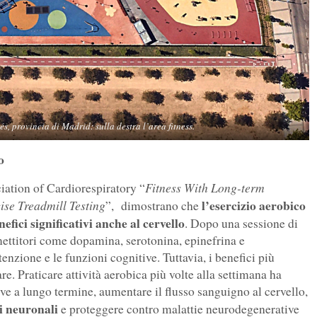
s, provincia di Madrid: sulla destra l’area fitness.
o
Fitness With Long-term
ciation of Cardiorespiratory “
l’esercizio aerobico
se Treadmill Testing
”, dimostrano che
fici significativi anche al cervello
. Dopo una sessione di
asmettitori come dopamina, serotonina, epinefrina e
enzione e le funzioni cognitive. Tuttavia, i benefici più
re. Praticare attività aerobica più volte alla settimana ha
ive a lungo termine, aumentare il flusso sanguigno al cervello,
ni neuronali
e proteggere contro malattie neurodegenerative