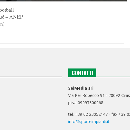
ootball
égué – ANEP
an)
CONTATTI
SeiMedia srl
Via Per Robecco 91 - 20092 Cinis
p.iva 09997300968
tel. +39 02 23052147 - fax +39 
info@sporteimpianti.it