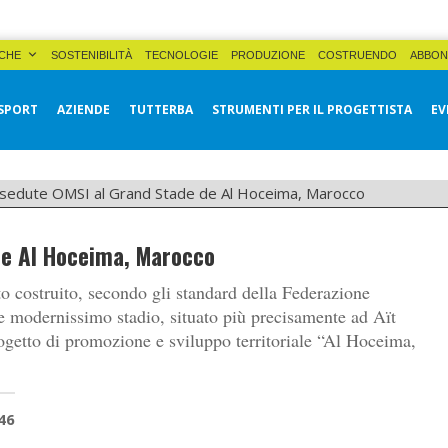
CHE
SOSTENIBILITÀ
TECNOLOGIE
PRODUZIONE
COSTRUENDO
ABBON
SPORT
AZIENDE
TUTTERBA
STRUMENTI PER IL PROGETTISTA
EV
 sedute OMSI al Grand Stade de Al Hoceima, Marocco
de Al Hoceima, Marocco
o costruito, secondo gli standard della Federazione
e modernissimo stadio, situato più precisamente ad Aït
rogetto di promozione e sviluppo territoriale “Al Hoceima,
46