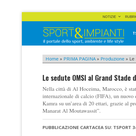
Skip
NOTIZIE
RUBRI
to
content
T
Sport&Impianti
notizie, prodotti, aziende dello sport facility
Home
»
PRIMA PAGINA
»
Produzione
»
Le
Le sedute OMSI al Grand Stade 
Nella città di Al Hoceima, Marocco, è stat
internazionale di calcio (FIFA), un nuovo 
Kamra su un’area di 20 ettari, grazie al p
Manarat Al Moutawassit”.
PUBBLICAZIONE CARTACEA SU: TSPORT 3