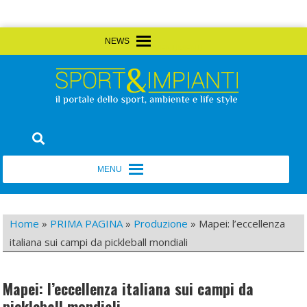
Skip
MENU
MENU
to
content
Sport&Impianti
notizie, prodotti, aziende dello sport facility
MENU
MENU
Home
»
PRIMA PAGINA
»
Produzione
»
Mapei: l’eccellenza
italiana sui campi da pickleball mondiali
Mapei: l’eccellenza italiana sui campi da
pickleball mondiali