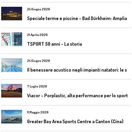
24 Giugno 2026
S
peciale terme e piscine – Bad Dürkheim: Ampliamento del parco acquatico Salinarium con un’area termale
21 Aprile 2026
TSPORT 50 anni – La storia
24 Giugno 2026
I
l benessere acustico negli impianti natatori: le soluzioni Celenit
7 Luglio 2026
Viacor – Porplastic, alta performance per lo sport
11 Maggio 2026
Greater Bay Area Sports Centre a Canton (Cina)