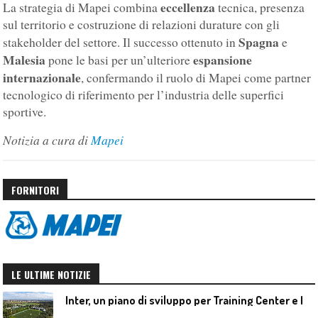
eccellenza
La strategia di Mapei combina
tecnica, presenza
sul territorio e costruzione di relazioni durature con gli
Spagna
stakeholder del settore. Il successo ottenuto in
e
Malesia
espansione
pone le basi per un’ulteriore
internazionale
, confermando il ruolo di Mapei come partner
tecnologico di riferimento per l’industria delle superfici
sportive.
Notizia a cura di
Mapei
FORNITORI
LE ULTIME NOTIZIE
I
nter, un piano di sviluppo per Training Center e Interello