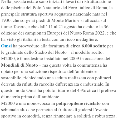
Nella passata estate sono iniziati i lavori di ristrutturazione
delle piscine del Polo Natatorio del Foro Italico di Roma, la
principale struttura sportiva acquatica nazionale nata nel
1930, che sorge ai piedi di Monte Mario e si affaccia sul
fiume Tevere, e che dall’ 11 al 21 agosto ha ospitato la 36a
edizione dei campionati Europei del Nuoto Roma 2022, e che
ha visto gli italiani in testa con un ricco medagliere.
Omsi
circa 6.000 sedute
ha provveduto alla fornitura di
per
le gradinate dello Stadio del Nuoto – il modello scelto,
M2000, è il medesimo installato nel 2009 in occasione dei
Mondiali di Nuoto
– ma questa volta la committenza ha
optato per una soluzione rispettosa dell’ambiente e
sostenibile, richiedendo una seduta realizzata con polimeri
derivati da rifiuti da raccolta differenziata e industriale. In
questo modo Omsi ha potuto ridurre del 43% circa il prelievo
di materia prima dall’ambiente.
polipropilene riciclato
M2000 è una monoscocca in
con
schienale alto che permette al fruitore di godersi l’evento
sportivo in comodità, senza rinunciare a solidità e robustezza,