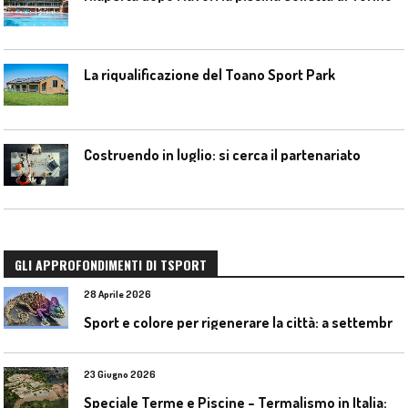
La riqualificazione del Toano Sport Park
Costruendo in luglio: si cerca il partenariato
GLI APPROFONDIMENTI DI TSPORT
28 Aprile 2026
S
port e colore per rigenerare la città: a settembre il convegno COLORI URBANI al Mapei Stadium
23 Giugno 2026
S
peciale Terme e Piscine – Termalismo in Italia: verso una nuova consapevolezza tra l’antico e il moderno