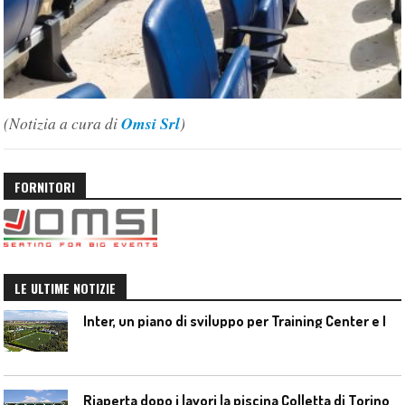
(Notizia a cura di
Omsi Srl
)
FORNITORI
LE ULTIME NOTIZIE
I
nter, un piano di sviluppo per Training Center e Interello
Riaperta dopo i lavori la piscina Colletta di Torino