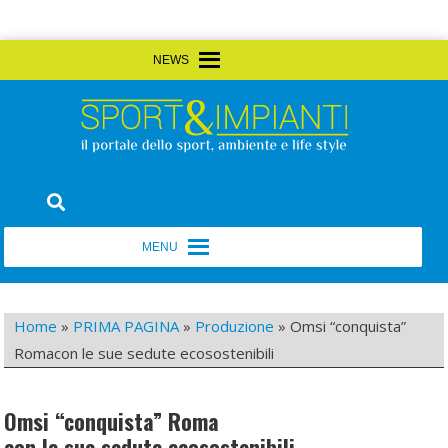
Skip
MENU
MENU
to
content
Sport&Impianti
notizie, prodotti, aziende dello sport facility
MENU
MENU
Home
»
PRIMA PAGINA
»
Produzione
»
Omsi “conquista”
Romacon le sue sedute ecosostenibili
Omsi “conquista” Roma
con le sue sedute ecosostenibili