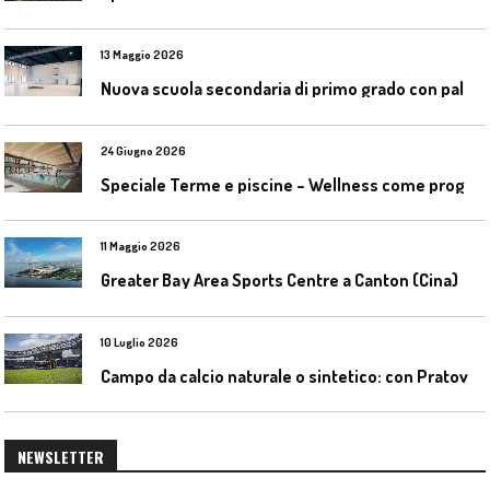
13 Maggio 2026
N
uova scuola secondaria di primo grado con palestra a Ozzano Emilia
24 Giugno 2026
S
peciale Terme e piscine – Wellness come progetto contemporaneo
11 Maggio 2026
Greater Bay Area Sports Centre a Canton (Cina)
10 Luglio 2026
C
ampo da calcio naturale o sintetico: con Pratoverde la manutenzione fa la differenza
NEWSLETTER