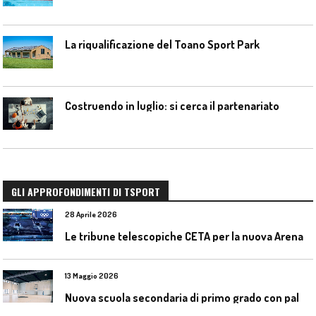
La riqualificazione del Toano Sport Park
Costruendo in luglio: si cerca il partenariato
GLI APPROFONDIMENTI DI TSPORT
28 Aprile 2026
L
e tribune telescopiche CETA per la nuova Arena Santa Giulia di Milano
13 Maggio 2026
N
uova scuola secondaria di primo grado con palestra a Ozzano Emilia