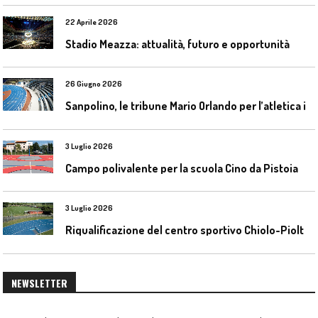
22 Aprile 2026
Stadio Meazza: attualità, futuro e opportunità
26 Giugno 2026
S
anpolino, le tribune Mario Orlando per l’atletica indoor
3 Luglio 2026
Campo polivalente per la scuola Cino da Pistoia
3 Luglio 2026
R
iqualificazione del centro sportivo Chiolo-Pioltelli a Monza
NEWSLETTER