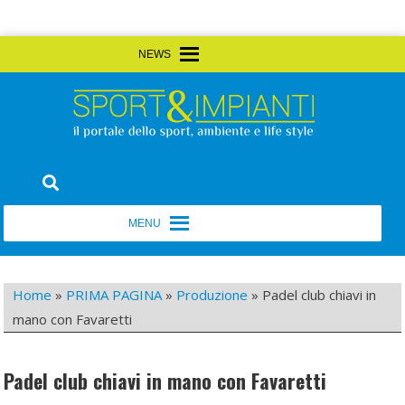
Skip
MENU
MENU
to
content
Sport&Impianti
notizie, prodotti, aziende dello sport facility
MENU
MENU
Home
»
PRIMA PAGINA
»
Produzione
»
Padel club chiavi in
mano con Favaretti
Padel club chiavi in mano con Favaretti