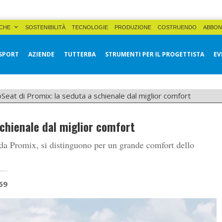
CHE
SOSTENIBILITÀ
TECNOLOGIE
PRODUZIONE
COSTRUENDO
ABBON
SPORT
AZIENDE
TUTTERBA
STRUMENTI PER IL PROGETTISTA
EV
Seat di Promix: la seduta a schienale dal miglior comfort
schienale dal miglior comfort
 da Promix, si distinguono per un grande comfort dello
59