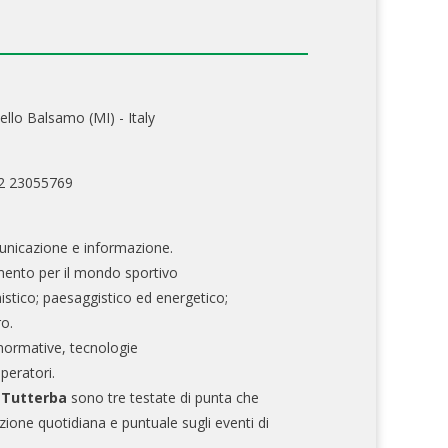
ello Balsamo (MI) - Italy
02 23055769
nicazione e informazione.
mento per il mondo sportivo
nistico; paesaggistico ed energetico;
ro.
normative, tecnologie
operatori.
e Tutterba
sono tre testate di punta che
zione quotidiana e puntuale sugli eventi di