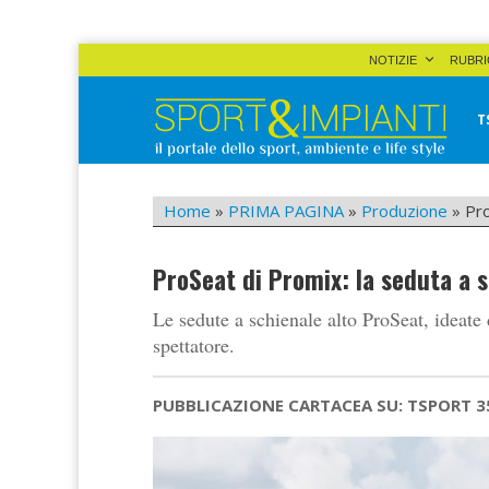
Skip
NOTIZIE
RUBRI
to
content
T
Sport&Impianti
notizie, prodotti, aziende dello sport facility
Home
»
PRIMA PAGINA
»
Produzione
»
Pro
ProSeat di Promix: la seduta a 
Le sedute a schienale alto ProSeat, ideate
spettatore.
PUBBLICAZIONE CARTACEA SU: TSPORT 3