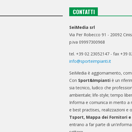
CONTATTI
SeiMedia srl
Via Per Robecco 91 - 20092 Cinis
p.iva 09997300968
tel. +39 02 23052147 - fax +39 
info@sporteimpianti.it
SeiMedia è aggiornamento, comu
Con
Sport&Impianti
è un riferi
sia tecnico, ludico che professio
ambientale; life-style; tempo libe
Informa e comunica in merito a 
e best practises, realizzazioni e 
Tsport, Mappa dei Fornitori 
entrano a far parte di un'informa
settore.