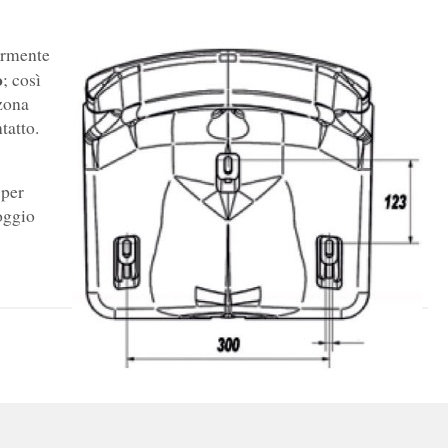
iormente
o
; così
 zona
tatto.
 per
oggio