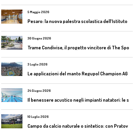
5 Maggio 2026
P
esaro: la nuova palestra scolastica dell’Istituto Comprensivo Olivieri
30 Giugno 2026
T
rame Condivise, il progetto vincitore di The Sport District per Codroipo
3 Luglio 2026
L
e applicazioni del manto Regupol Champion AG 4.0 negli impianti di atletica leggera
24 Giugno 2026
I
l benessere acustico negli impianti natatori: le soluzioni Celenit
10 Luglio 2026
C
ampo da calcio naturale o sintetico: con Pratoverde la manutenzione fa la differenza