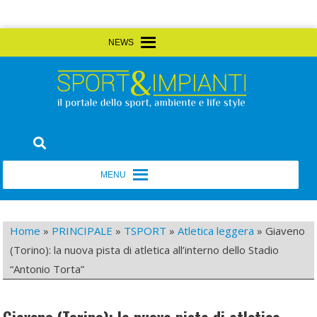
Skip
MENU
MENU
to
content
Sport&Impianti
notizie, prodotti, aziende dello sport facility
MENU
MENU
Home
»
PRINCIPALE
»
TSPORT
»
Atletica leggera
»
Giaveno
(Torino): la nuova pista di atletica all’interno dello Stadio
“Antonio Torta”