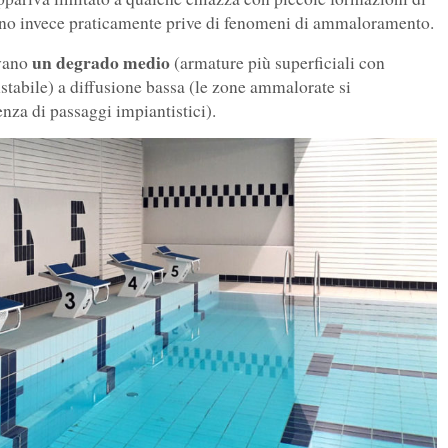
vano invece praticamente prive di fenomeni di ammaloramento.
un degrado medio
avano
(armature più superficiali con
nstabile) a diffusione bassa (le zone ammalorate si
nza di passaggi impiantistici).