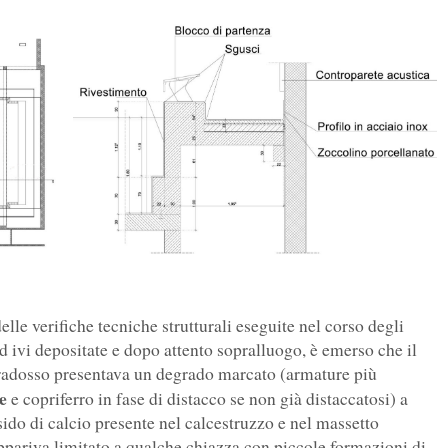
elle verifiche tecniche strutturali eseguite nel corso degli
ed ivi depositate e dopo attento sopralluogo, è emerso che il
intradosso presentava un degrado marcato (armature più
e
e copriferro in fase di distacco se non già distaccatosi) a
sido di calcio presente nel calcestruzzo e nel massetto
appariva limitato a qualche chiazza con piccole formazioni di