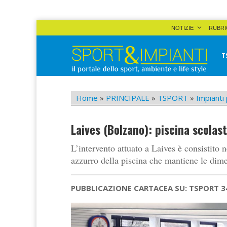
Skip
NOTIZIE
RUBRI
to
content
T
Sport&Impianti
notizie, prodotti, aziende dello sport facility
Home
»
PRINCIPALE
»
TSPORT
»
Impianti 
Laives (Bolzano): piscina scolas
L’intervento attuato a Laives è consistito n
azzurro della piscina che mantiene le dime
PUBBLICAZIONE CARTACEA SU: TSPORT 3