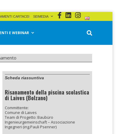
AMENTI CARTACEI
SEIMEDIA
ENTI E WEBINAR
sanamento
Scheda riassuntiva
Risanamento della piscina scolastica
di Laives (Bolzano)
Committente:
Comune di Laives
Team di Progetto: Baubüro
Ingenieurgemeinschaft – Associazione
Ingegneri (ing.Pauli Psenner)