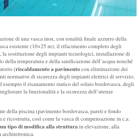
lazione di una vasca inox, con tonalità finale azzurro della
asca esistente (10×25 m); il rifacimento completo degli
 la sostituzione degli impianti tecnologici, installazione di
llo della temperatura e della sanificazione dell’acqua nonché
riscaldamento a pavimento
atorio (
con eliminazione dei
ti normative di sicurezza degli impianti elettrici di servizio;
 esempio il risanamento statico del solaio bordovasca, degli
 migliorare la funzionalità e la sicurezza dell’utenze
te della piscina (pavimento bordovasca, pareti e fondo
 e ricostruita, così come la vasca di compensazione in c.a.
un tipo di modifica alla struttura
in elevazione, alla
a architettonica.