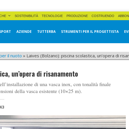
CHE
SOSTENIBILITÀ
TECNOLOGIE
PRODUZIONE
COSTRUENDO
ABBON
SPORT
AZIENDE
TUTTERBA
STRUMENTI PER IL PROGETTISTA
EV
per il nuoto
»
Laives (Bolzano): piscina scolastica, un’opera di ri
tica, un’opera di risanamento
ell’installazione di una vasca inox, con tonalità finale
nsioni della vasca esistente (10×25 m).
43