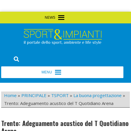
Skip
MENU
MENU
to
content
Sport&Impianti
notizie, prodotti, aziende dello sport facility
MENU
MENU
Home
»
PRINCIPALE
»
TSPORT
»
La buona progettazione
»
Trento: Adeguamento acustico del T Quotidiano Arena
Trento: Adeguamento acustico del T Quotidiano
Arena