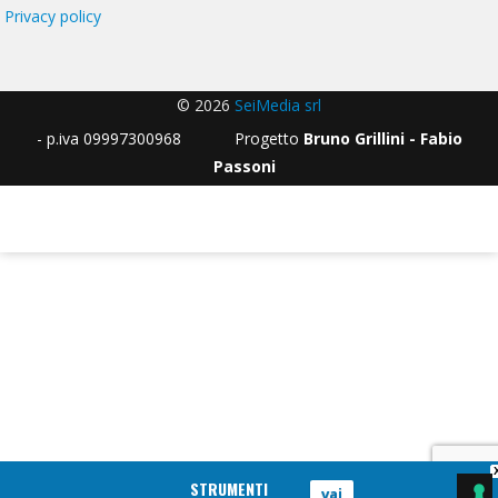
Privacy policy
© 2026
SeiMedia srl
- p.iva 09997300968 Progetto
Bruno Grillini - Fabio
Passoni
STRUMENTI
vai