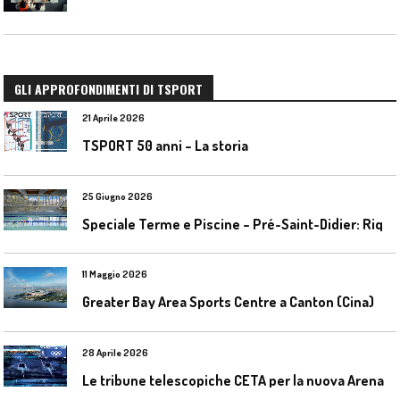
GLI APPROFONDIMENTI DI TSPORT
21 Aprile 2026
TSPORT 50 anni – La storia
25 Giugno 2026
S
peciale Terme e Piscine – Pré-Saint-Didier: Riqualificazione della piscina coperta
11 Maggio 2026
Greater Bay Area Sports Centre a Canton (Cina)
28 Aprile 2026
L
e tribune telescopiche CETA per la nuova Arena Santa Giulia di Milano