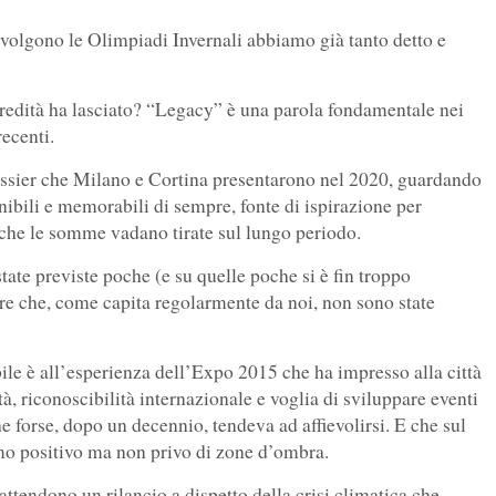
 svolgono le Olimpiadi Invernali abbiamo già tanto detto e
eredità ha lasciato? “Legacy” è una parola fondamentale nei
ecenti.
dossier che Milano e Cortina presentarono nel 2020, guardando
enibili e memorabili di sempre, fonte di ispirazione per
 che le somme vadano tirate sul lungo periodo.
state previste poche (e su quelle poche si è fin troppo
ture che, come capita regolarmente da noi, non sono state
abile è all’esperienza dell’Expo 2015 che ha impresso alla città
tà, riconoscibilità internazionale e voglia di sviluppare eventi
e forse, dopo un decennio, tendeva ad affievolirsi. E che sul
ismo positivo ma non privo di zone d’ombra.
attendono un rilancio a dispetto della crisi climatica che