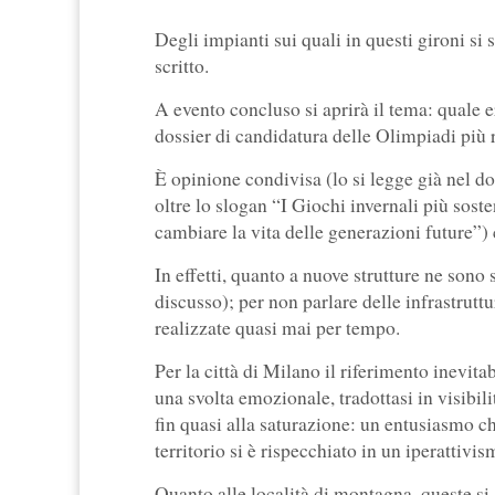
Degli impianti sui quali in questi gironi si
scritto.
A evento concluso si aprirà il tema: quale 
dossier di candidatura delle Olimpiadi più r
È opinione condivisa (lo si legge già nel 
oltre lo slogan “I Giochi invernali più sost
cambiare la vita delle generazioni future”)
In effetti, quanto a nuove strutture ne sono 
discusso); per non parlare delle infrastrut
realizzate quasi mai per tempo.
Per la città di Milano il riferimento inevit
una svolta emozionale, tradottasi in visibili
fin quasi alla saturazione: un entusiasmo ch
territorio si è rispecchiato in un iperattiv
Quanto alle località di montagna, queste si 