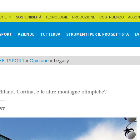
CHE
SOSTENIBILITÀ
TECNOLOGIE
PRODUZIONE
COSTRUENDO
ABBON
SPORT
AZIENDE
TUTTERBA
STRUMENTI PER IL PROGETTISTA
EV
HE TSPORT
»
Opinione
»
Legacy
Milano, Cortina, e le altre montagne olimpiche?
67