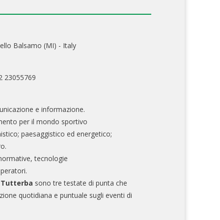
ello Balsamo (MI) - Italy
02 23055769
nicazione e informazione.
mento per il mondo sportivo
nistico; paesaggistico ed energetico;
ro.
normative, tecnologie
operatori.
e Tutterba
sono tre testate di punta che
zione quotidiana e puntuale sugli eventi di