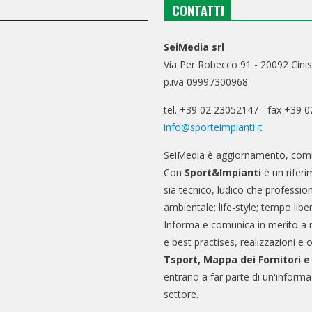
CONTATTI
SeiMedia srl
Via Per Robecco 91 - 20092 Cinis
p.iva 09997300968
tel. +39 02 23052147 - fax +39 
info@sporteimpianti.it
SeiMedia è aggiornamento, comu
Con
Sport&Impianti
è un riferi
sia tecnico, ludico che professio
ambientale; life-style; tempo libe
Informa e comunica in merito a 
e best practises, realizzazioni e 
Tsport, Mappa dei Fornitori 
entrano a far parte di un'informa
settore.