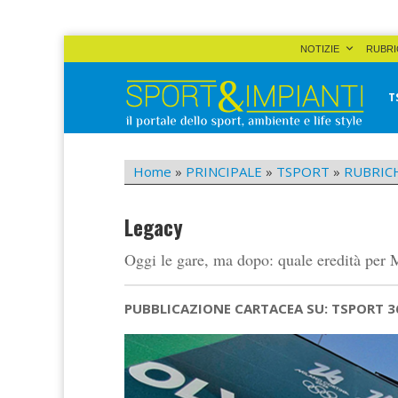
Skip
NOTIZIE
RUBRI
to
content
T
Sport&Impianti
notizie, prodotti, aziende dello sport facility
Home
»
PRINCIPALE
»
TSPORT
»
RUBRIC
Legacy
Oggi le gare, ma dopo: quale eredità per 
PUBBLICAZIONE CARTACEA SU: TSPORT 3