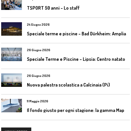
TSPORT 50 anni – Lo staff
24 Giugno 2026
S
peciale terme e piscine – Bad Dürkheim: Ampliamento del parco acquatico Salinarium con un’area termale
26 Giugno 2026
S
peciale Terme e Piscine – Lipsia: Centro natatorio Sportbad am Rabet
26 Giugno 2026
Nuova palestra scolastica a Calcinaia (Pi)
11 Maggio 2026
I
l fondo giusto per ogni stagione: la gamma Mapecoat TNS Base Coat di Mapei