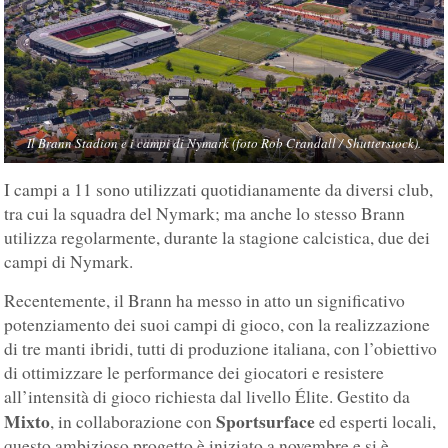
Il Brann Stadion e i campi di Nymark (foto Rob Crandall / Shutterstock).
I campi a 11 sono utilizzati quotidianamente da diversi club,
tra cui la squadra del Nymark; ma anche lo stesso Brann
utilizza regolarmente, durante la stagione calcistica, due dei
campi di Nymark.
Recentemente, il Brann ha messo in atto un significativo
potenziamento dei suoi campi di gioco, con la realizzazione
di tre manti ibridi, tutti di produzione italiana, con l’obiettivo
di ottimizzare le performance dei giocatori e resistere
all’intensità di gioco richiesta dal livello Élite. Gestito da
Mixto
Sportsurface
, in collaborazione con
ed esperti locali,
questo ambizioso progetto è iniziato a novembre e si è