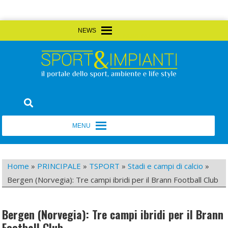
Skip
MENU
MENU
to
content
Sport&Impianti
notizie, prodotti, aziende dello sport facility
MENU
MENU
Home
»
PRINCIPALE
»
TSPORT
»
Stadi e campi di calcio
»
Bergen (Norvegia): Tre campi ibridi per il Brann Football Club
Bergen (Norvegia): Tre campi ibridi per il Brann
Football Club