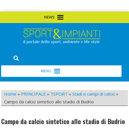
Skip
MENU
MENU
to
content
Sport&Impianti
notizie, prodotti, aziende dello sport facility
MENU
MENU
Home
»
PRINCIPALE
»
TSPORT
»
Stadi e campi di calcio
»
Campo da calcio sintetico allo stadio di Budrio
Campo da calcio sintetico allo stadio di Budrio