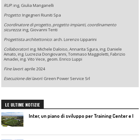
RUP
: ing, Giulia Manganelli
Progetto
: Ingegneri Riuniti Spa
Coordinatore di progetto, progetto impianti,
coordinamento
sicurezza
:
ing, Giovanni Tenti
Progettista architettonico
: arch. Lorenzo Lipparini
Collaboratori
:
ing. Michele Daloiso, Annarita Sgura,
ing. Daniele
Amato,
ing. Lucrezia Dongiovanni, Tommaso Maggioletti, Fabrizio
Amadei,
ing. Vito Vece,
geom. Enrico Luppi
Fine lavori
: aprile 2024
Esecuzione dei lavori
:
Green Power Service Srl
LE ULTIME NOTIZIE
I
nter, un piano di sviluppo per Training Center e Interello