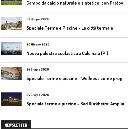
C
ampo da calcio naturale o sintetico: con Pratoverde la manutenzione fa la differenza
23 Giugno 2026
Speciale Terme e Piscine – La città termale
26 Giugno 2026
Nuova palestra scolastica a Calcinaia (Pi)
24 Giugno 2026
S
peciale Terme e piscine – Wellness come progetto contemporaneo
24 Giugno 2026
S
peciale terme e piscine – Bad Dürkheim: Ampliamento del parco acquatico Salinarium con un’area termale
NEWSLETTER