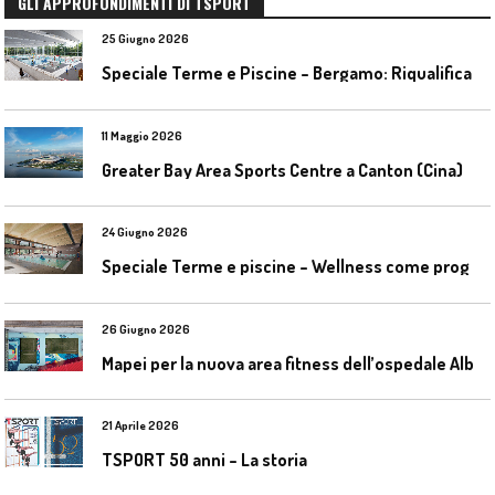
GLI APPROFONDIMENTI DI TSPORT
25 Giugno 2026
S
peciale Terme e Piscine – Bergamo: Riqualificazione delle piscine Italcementi
11 Maggio 2026
Greater Bay Area Sports Centre a Canton (Cina)
24 Giugno 2026
S
peciale Terme e piscine – Wellness come progetto contemporaneo
26 Giugno 2026
M
apei per la nuova area fitness dell’ospedale Alba-Bra
21 Aprile 2026
TSPORT 50 anni – La storia