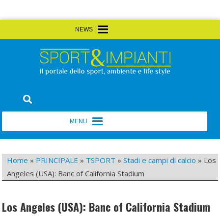
Skip
MENU
MENU
to
content
Sport&Impianti
notizie, prodotti, aziende dello sport facility
MENU
MENU
Home
»
PRINCIPALE
»
TSPORT
»
Stadi e campi di calcio
»
Los
Angeles (USA): Banc of California Stadium
Los Angeles (USA): Banc of California Stadium