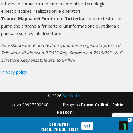
Informa e comunica in merito a normative, tecnologie
e best practises, realizzazioni e operatori.
Tsport, Mappa dei Fornitori e Tutterba
sono tre testate di
punta che entrano a far parte di un'informazione quotidiana e
puntuale sugli eventi di settore.
Sport&Impianti è una testata quotidiana registrata presso il
Tribunale di Monza n.2/2022 Reg. Stampa e n.7019/2021 N.C..
Direttore Responsabile Bruno Grillini
Privacy policy
© 2026
SeiMedia srl
- p.iva 09997300968 Progetto
Bruno Grillini - Fabio
Passoni
X
STRUMENTI
vai
PER IL PROGETTISTA