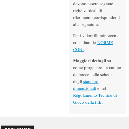
devono essere segnate
righe verticali di
riferimento corrispondenti
alla segnatura.
Per i valori illuminotecnici
consultare le
NORME
CONI
.
Maggiori dettagli
su
come progettare un campo
da bocce nelle schede
degli
standard
dimensionali
e nel
Regolamento Tecnico di
Gioco della FIB
.