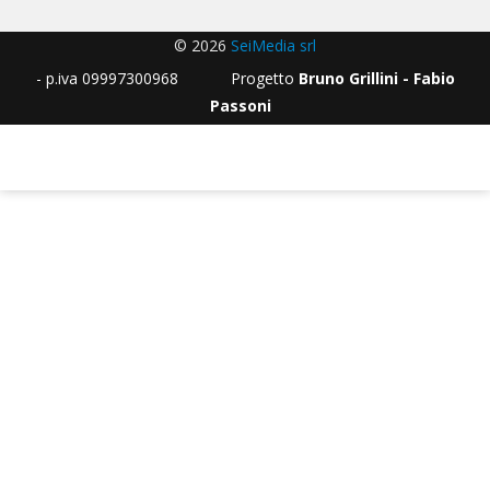
© 2026
SeiMedia srl
- p.iva 09997300968 Progetto
Bruno Grillini - Fabio
Passoni