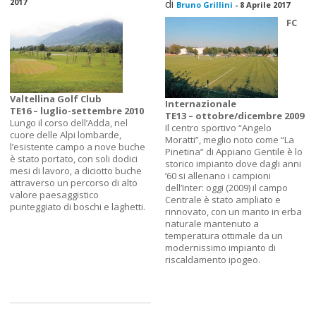
2017
di
Bruno Grillini
-
8 Aprile 2017
FC
Valtellina Golf Club
Internazionale
TE16 – luglio-settembre 2010
TE13 – ottobre/dicembre 2009
Lungo il corso dell’Adda, nel
Il centro sportivo “Angelo
cuore delle Alpi lombarde,
Moratti”, meglio noto come “La
l’esistente campo a nove buche
Pinetina” di Appiano Gentile è lo
è stato portato, con soli dodici
storico impianto dove dagli anni
mesi di lavoro, a diciotto buche
’60 si allenano i campioni
attraverso un percorso di alto
dell’Inter: oggi (2009) il campo
valore paesaggistico
Centrale è stato ampliato e
punteggiato di boschi e laghetti.
rinnovato, con un manto in erba
naturale mantenuto a
temperatura ottimale da un
modernissimo impianto di
riscaldamento ipogeo.