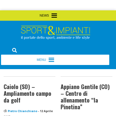
Skip
MENU
MENU
to
content
Sport&Impianti
notizie, prodotti, aziende dello sport facility
MENU
MENU
Caiolo (SO) –
Appiano Gentile (CO)
Ampliamento campo
– Centro di
da golf
allenamento “la
Pinetina”
di
Pietro Chianchiano
-
12 Aprile