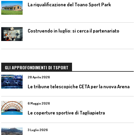
La riqualificazione del Toano Sport Park
Costruendo in luglio: si cerca il partenariato
GLI APPROFONDIMENTI DI TSPORT
28 Aprile 2026
L
e tribune telescopiche CETA per la nuova Arena Santa Giulia di Milano
6 Maggio 2026
Le coperture sportive di Tagliapietra
3 Luglio 2026