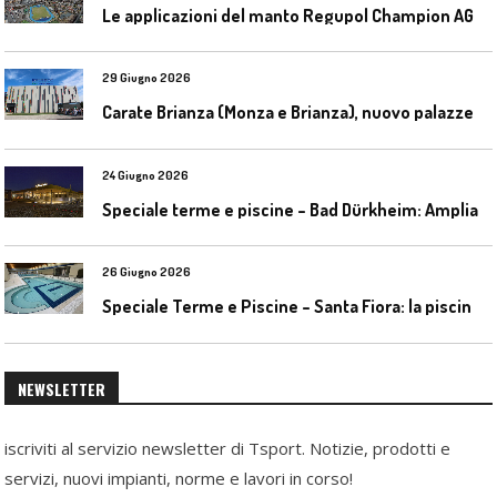
L
e applicazioni del manto Regupol Champion AG 4.0 negli impianti di atletica leggera
29 Giugno 2026
C
arate Brianza (Monza e Brianza), nuovo palazzetto dello sport
24 Giugno 2026
S
peciale terme e piscine – Bad Dürkheim: Ampliamento del parco acquatico Salinarium con un’area termale
26 Giugno 2026
S
peciale Terme e Piscine – Santa Fiora: la piscina geotermica dell’Amiata
NEWSLETTER
iscriviti al servizio newsletter di Tsport. Notizie, prodotti e
servizi, nuovi impianti, norme e lavori in corso!