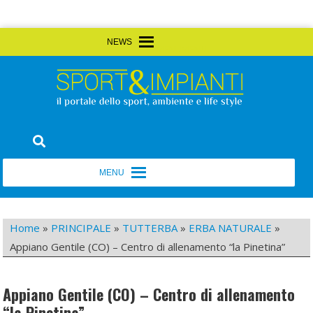
Skip
MENU
MENU
to
content
Sport&Impianti
notizie, prodotti, aziende dello sport facility
MENU
MENU
Home
»
PRINCIPALE
»
TUTTERBA
»
ERBA NATURALE
»
Appiano Gentile (CO) – Centro di allenamento “la Pinetina”
Appiano Gentile (CO) – Centro di allenamento
“la Pinetina”