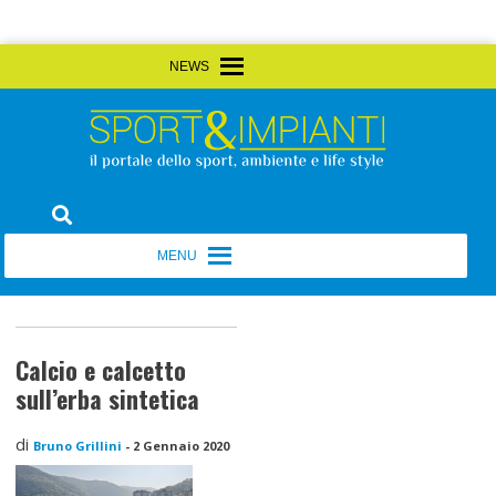
Skip
MENU
MENU
to
content
Sport&Impianti
notizie, prodotti, aziende dello sport facility
MENU
MENU
Calcio e calcetto
sull’erba sintetica
di
Bruno Grillini
-
2 Gennaio 2020