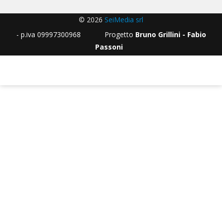
© 2026
SeiMedia srl
- p.iva 09997300968 Progetto
Bruno Grillini - Fabio
Passoni