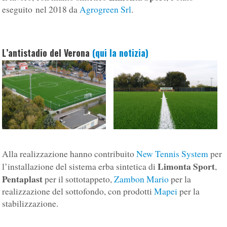
eseguito nel 2018 da
Agrogreen Srl
.
L’antistadio del Verona
(qui la notizia)
Alla realizzazione hanno contribuito
New Tennis System
per
Limonta Sport
l’installazione del sistema erba sintetica di
,
Pentaplast
per il sottotappeto,
Zambon Mario
per la
realizzazione del sottofondo, con prodotti
Mapei
per la
stabilizzazione.