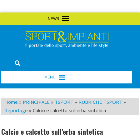
Skip
MENU
MENU
to
content
Sport&Impianti
notizie, prodotti, aziende dello sport facility
MENU
MENU
Home
»
PRINCIPALE
»
TSPORT
»
RUBRICHE TSPORT
»
Reportage
»
Calcio e calcetto sull’erba sintetica
Calcio e calcetto sull’erba sintetica