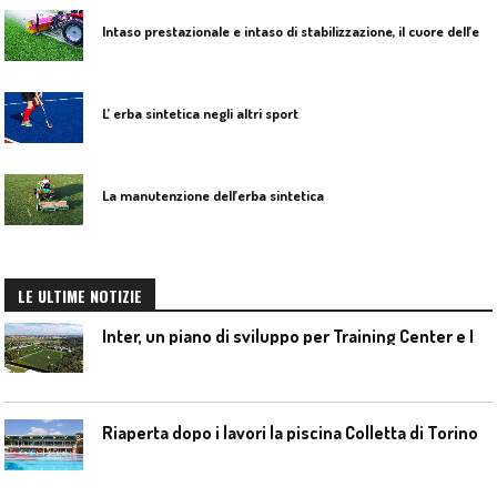
I
ntaso prestazionale e intaso di stabilizzazione, il cuore dell’erba sintetica
L’ erba sintetica negli altri sport
La manutenzione dell’erba sintetica
LE ULTIME NOTIZIE
I
nter, un piano di sviluppo per Training Center e Interello
Riaperta dopo i lavori la piscina Colletta di Torino