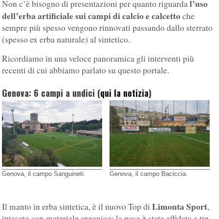
l’uso
Non c’è bisogno di presentazioni per quanto riguarda
dell’erba artificiale sui campi di calcio e calcetto
che
sempre più spesso vengono rinnovati passando dallo sterrato
(spesso ex erba naturale) al sintetico.
Ricordiamo in una veloce panoramica gli interventi più
recenti di cui abbiamo parlato su questo portale.
Genova: 6 campi a undici (
qui la notizia
)
Genova, il campo Sanguineti.
Genova, il campo Baciccia.
Limonta Sport
Il manto in erba sintetica, è il nuovo Top di
,
intasato con materiale organico; la posa è stata affidata a tre