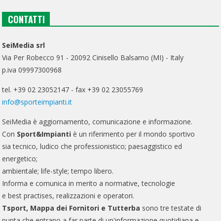
CONTATTI
SeiMedia srl
Via Per Robecco 91 - 20092 Cinisello Balsamo (MI) - Italy
p.iva 09997300968
tel. +39 02 23052147 - fax +39 02 23055769
info@sporteimpianti.it
SeiMedia è aggiornamento, comunicazione e informazione.
Con
Sport&Impianti
è un riferimento per il mondo sportivo
sia tecnico, ludico che professionistico; paesaggistico ed
energetico;
ambientale; life-style; tempo libero.
Informa e comunica in merito a normative, tecnologie
e best practises, realizzazioni e operatori.
Tsport, Mappa dei Fornitori e Tutterba
sono tre testate di
punta che entrano a far parte di un'informazione quotidiana e