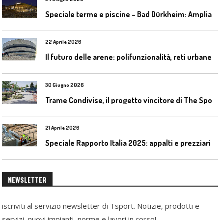
S
peciale terme e piscine – Bad Dürkheim: Ampliamento del parco acquatico Salinarium con un’area termale
22 Aprile 2026
I
l futuro delle arene: polifunzionalità, reti urbane e competizione globale
30 Giugno 2026
T
rame Condivise, il progetto vincitore di The Sport District per Codroipo
21 Aprile 2026
Speciale Rapporto Italia 2025: appalti e prezziari
NEWSLETTER
iscriviti al servizio newsletter di Tsport. Notizie, prodotti e
servizi, nuovi impianti, norme e lavori in corso!