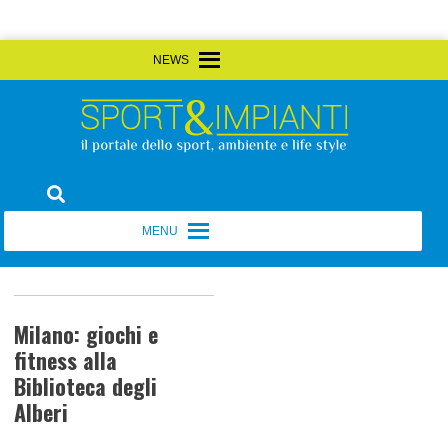
Skip
MENU
MENU
to
content
Sport&Impianti
notizie, prodotti, aziende dello sport facility
MENU
MENU
Milano: giochi e
fitness alla
Biblioteca degli
Alberi