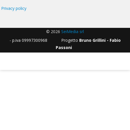
Privacy policy
© 2026
SeiMedia srl
- p.iva 09997300968 Progetto
Bruno Grillini - Fabio
Passoni