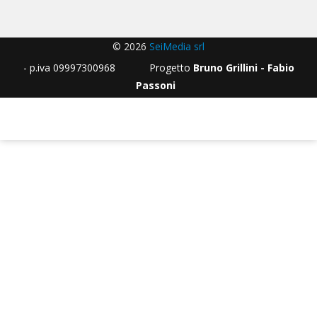
© 2026
SeiMedia srl
- p.iva 09997300968 Progetto
Bruno Grillini - Fabio
Passoni