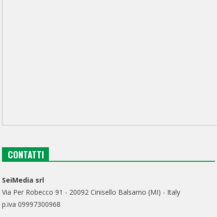
CONTATTI
SeiMedia srl
Via Per Robecco 91 - 20092 Cinisello Balsamo (MI) - Italy
p.iva 09997300968