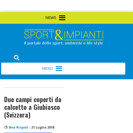
Skip
MENU
MENU
to
content
Sport&Impianti
notizie, prodotti, aziende dello sport facility
MENU
MENU
Due campi coperti da
calcetto a Giubiasco
(Svizzera)
di
Bea Rispoli
-
21 Luglio 2018