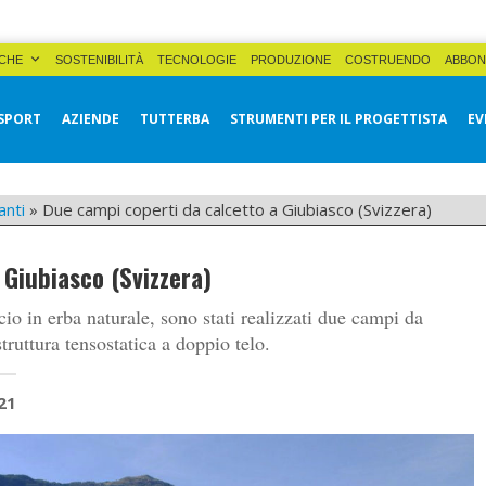
CHE
SOSTENIBILITÀ
TECNOLOGIE
PRODUZIONE
COSTRUENDO
ABBON
SPORT
AZIENDE
TUTTERBA
STRUMENTI PER IL PROGETTISTA
EV
anti
»
Due campi coperti da calcetto a Giubiasco (Svizzera)
 Giubiasco (Svizzera)
io in erba naturale, sono stati realizzati due campi da
struttura tensostatica a doppio telo.
21