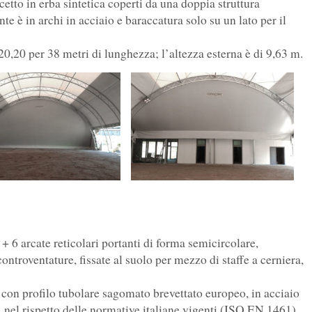
etto in erba sintetica coperti da una doppia struttura
te è in archi in acciaio e baraccatura solo su un lato per il
,20 per 38 metri di lunghezza; l’altezza esterna è di 9,63 m.
 6 arcate reticolari portanti di forma semicircolare,
controventature, fissate al suolo per mezzo di staffe a cerniera,
e con profilo tubolare sagomato brevettato europeo, in acciaio
 nel rispetto delle normative italiane vigenti (ISO EN 1461).