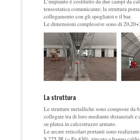
L’impianto è costituito da due campi da calc
tensostatica comunicante; la struttura portan
collegamento con gli spogliatoi e il bar.
Le dimensioni complessive sono di 20,20+20
La struttura
Le strutture metalliche sono composte da 6 +
collegate tra di loro mediante distanziali e 
su platea in calcestruzzo armato.
Le arcate reticolari portanti sono realizzat
S 275 JR (= Fe 430), zincato a bagno caldo,