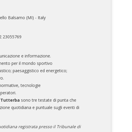
ello Balsamo (MI) - Italy
02 23055769
nicazione e informazione.
mento per il mondo sportivo
nistico; paesaggistico ed energetico;
ro.
normative, tecnologie
operatori.
e Tutterba
sono tre testate di punta che
zione quotidiana e puntuale sugli eventi di
otidiana registrata presso il Tribunale di