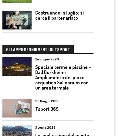
Costruendo in luglio: si
cerca il partenariato
GLI APPROFONDIMENTI DI TSPORT
24 Giugno 2026
Speciale terme e piscine –
Bad Dürkheim:
Ampliamento del parco
acquatico Salinarium con
un’area termale
22 Giugno 2026
Tsport 369
3 Luglio 2026
Le applicazioni del manto