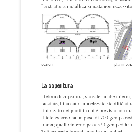
La struttura metallica zincata non necessit
sezioni
planimetri
La copertura
I teloni di copertura, sia esterni che inter
facciate, bilaccato, con elevata stabilità ai
rinforzato nei punti in cui è prevista una
Il telo esterno ha un peso di 700 g/mq e resi
trama; quello interno pesa 520 g/mq ed ha 
Teli esterni e interni sono in due colori.